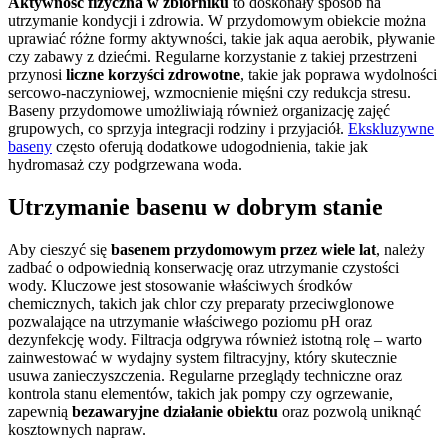
Aktywność fizyczna w zbiorniku
to doskonały sposób na
utrzymanie kondycji i zdrowia. W przydomowym obiekcie można
uprawiać różne formy aktywności, takie jak aqua aerobik, pływanie
czy zabawy z dziećmi. Regularne korzystanie z takiej przestrzeni
przynosi
liczne korzyści zdrowotne
, takie jak poprawa wydolności
sercowo-naczyniowej, wzmocnienie mięśni czy redukcja stresu.
Baseny przydomowe umożliwiają również organizację zajęć
grupowych, co sprzyja integracji rodziny i przyjaciół.
Ekskluzywne
baseny
często oferują dodatkowe udogodnienia, takie jak
hydromasaż czy podgrzewana woda.
Utrzymanie basenu w dobrym stanie
Aby cieszyć się
basenem przydomowym przez wiele lat
, należy
zadbać o odpowiednią konserwację oraz utrzymanie czystości
wody. Kluczowe jest stosowanie właściwych środków
chemicznych, takich jak chlor czy preparaty przeciwglonowe
pozwalające na utrzymanie właściwego poziomu pH oraz
dezynfekcję wody. Filtracja odgrywa również istotną rolę – warto
zainwestować w wydajny system filtracyjny, który skutecznie
usuwa zanieczyszczenia. Regularne przeglądy techniczne oraz
kontrola stanu elementów, takich jak pompy czy ogrzewanie,
zapewnią
bezawaryjne działanie obiektu
oraz pozwolą uniknąć
kosztownych napraw.