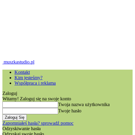
muszkastudio.pl
Kontakt
Kim jesteśmy?
Współpraca i reklama
Zaloguj
Witamy! Zaloguj się na swoje konto
Twoja nazwa użytkownika
Twoje hasło
Zapomniałeś hasła? sprowadź pomoc
Odzyskiwanie hasła
Odzyskaj swoje hasło