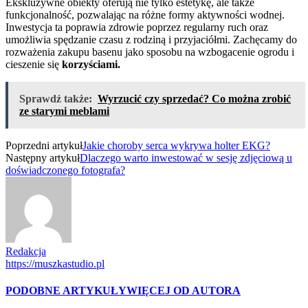
Ekskluzywne obiekty oferują nie tylko estetykę, ale także
funkcjonalność, pozwalając na różne formy aktywności wodnej.
Inwestycja ta poprawia zdrowie poprzez regularny ruch oraz
umożliwia spędzanie czasu z rodziną i przyjaciółmi. Zachęcamy do
rozważenia zakupu basenu jako sposobu na wzbogacenie ogrodu i
cieszenie się
korzyściami.
Sprawdź także:
Wyrzucić czy sprzedać? Co można zrobić
ze starymi meblami
Poprzedni artykuł
Jakie choroby serca wykrywa holter EKG?
Następny artykuł
Dlaczego warto inwestować w sesję zdjęciową u
doświadczonego fotografa?
Redakcja
https://muszkastudio.pl
PODOBNE ARTYKUŁY
WIĘCEJ OD AUTORA