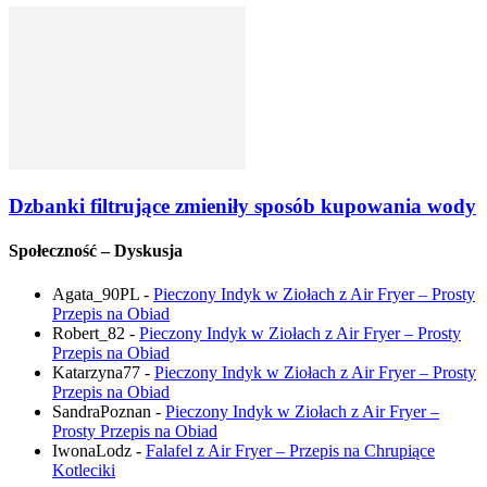
Dzbanki filtrujące zmieniły sposób kupowania wody
Społeczność – Dyskusja
Agata_90PL
-
Pieczony Indyk w Ziołach z Air Fryer – Prosty
Przepis na Obiad
Robert_82
-
Pieczony Indyk w Ziołach z Air Fryer – Prosty
Przepis na Obiad
Katarzyna77
-
Pieczony Indyk w Ziołach z Air Fryer – Prosty
Przepis na Obiad
SandraPoznan
-
Pieczony Indyk w Ziołach z Air Fryer –
Prosty Przepis na Obiad
IwonaLodz
-
Falafel z Air Fryer – Przepis na Chrupiące
Kotleciki