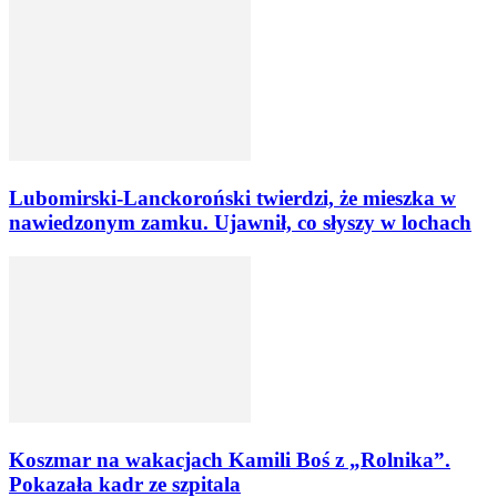
Lubomirski-Lanckoroński twierdzi, że mieszka w
nawiedzonym zamku. Ujawnił, co słyszy w lochach
Koszmar na wakacjach Kamili Boś z „Rolnika”.
Pokazała kadr ze szpitala