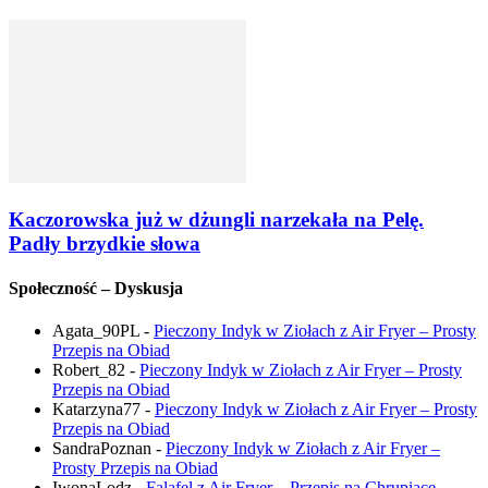
Kaczorowska już w dżungli narzekała na Pelę.
Padły brzydkie słowa
Społeczność – Dyskusja
Agata_90PL
-
Pieczony Indyk w Ziołach z Air Fryer – Prosty
Przepis na Obiad
Robert_82
-
Pieczony Indyk w Ziołach z Air Fryer – Prosty
Przepis na Obiad
Katarzyna77
-
Pieczony Indyk w Ziołach z Air Fryer – Prosty
Przepis na Obiad
SandraPoznan
-
Pieczony Indyk w Ziołach z Air Fryer –
Prosty Przepis na Obiad
IwonaLodz
-
Falafel z Air Fryer – Przepis na Chrupiące