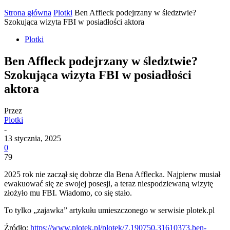
Strona główna
Plotki
Ben Affleck podejrzany w śledztwie?
Szokująca wizyta FBI w posiadłości aktora
Plotki
Ben Affleck podejrzany w śledztwie?
Szokująca wizyta FBI w posiadłości
aktora
Przez
Plotki
-
13 stycznia, 2025
0
79
2025 rok nie zaczął się dobrze dla Bena Afflecka. Najpierw musiał
ewakuować się ze swojej posesji, a teraz niespodziewaną wizytę
złożyło mu FBI. Wiadomo, co się stało.
To tylko „zajawka” artykułu umieszczonego w serwisie plotek.pl
Źródło:
https://www.plotek.pl/plotek/7,190750,31610373,ben-