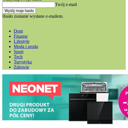
Twój e-mail
Hasło zostanie wysłane e-mailem.
Dom
Finanse
Lifestyle
Moda i uroda
Sport
Tech
Turystyka
Zdrowie