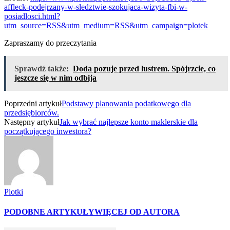
affleck-podejrzany-w-sledztwie-szokujaca-wizyta-fbi-w-
posiadlosci.html?
utm_source=RSS&utm_medium=RSS&utm_campaign=plotek
Zapraszamy do przeczytania
Sprawdź także:
Doda pozuje przed lustrem. Spójrzcie, co
jeszcze się w nim odbija
Poprzedni artykuł
Podstawy planowania podatkowego dla
przedsiębiorców.
Następny artykuł
Jak wybrać najlepsze konto maklerskie dla
początkującego inwestora?
Plotki
PODOBNE ARTYKUŁY
WIĘCEJ OD AUTORA