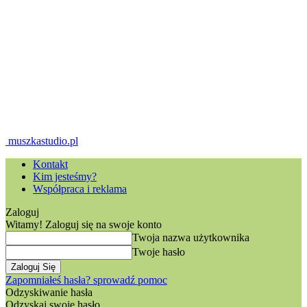
muszkastudio.pl
Kontakt
Kim jesteśmy?
Współpraca i reklama
Zaloguj
Witamy! Zaloguj się na swoje konto
Twoja nazwa użytkownika
Twoje hasło
Zapomniałeś hasła? sprowadź pomoc
Odzyskiwanie hasła
Odzyskaj swoje hasło