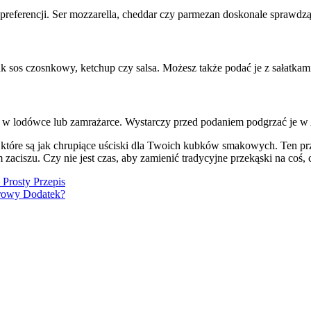
referencji. Ser mozzarella, cheddar czy parmezan doskonale sprawdzą s
jak sos czosnkowy, ketchup czy salsa. Możesz także podać je z sałatkam
 lodówce lub zamrażarce. Wystarczy przed podaniem podgrzać je w Ai
które są jak chrupiące uściski dla Twoich kubków smakowych. Ten pr
iszu. Czy nie jest czas, aby zamienić tradycyjne przekąski na coś, 
 Prosty Przepis
drowy Dodatek?