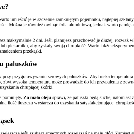
we?
warto umieścić je w szczelnie zamkniętym pojemniku, najlepiej szkla
ości. Można je również owinąć folią aluminiową, jednak warto pamięt
 maksymalnie 2 dni. Jeśli planujesz przechować je dłużej, rozważ wł
e lub piekarniku, aby zyskały swoją chrupkość. Warto także eksperym
zmaiceniem przekąski.
iu paluszków
ów przy przygotowywaniu serowych paluszków. Zbyt niska temperatura
, zbyt wysoka temperatura może prowadzić do ich przypalenia z zewn
uzyskania chrupiącej skórki.
je pominięty.
Za mało oleju
sprawi, że paluszki będą suche, natomiast 
lna ilość tłuszczu wystarcza do uzyskania satysfakcjonującej chrupkoś
kąsek
, zwłaszcza jeśli szukasz smacznych rozwiązań na mały głód. Zamiast si