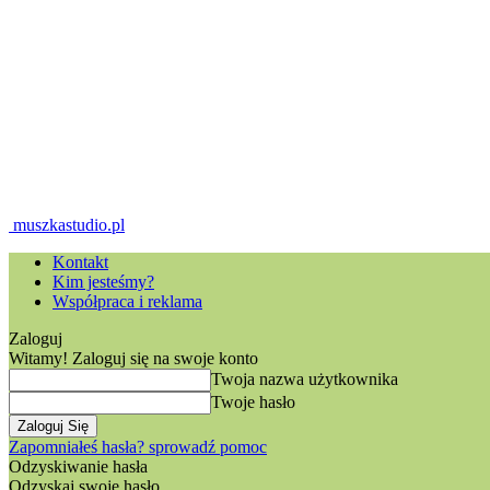
muszkastudio.pl
Kontakt
Kim jesteśmy?
Współpraca i reklama
Zaloguj
Witamy! Zaloguj się na swoje konto
Twoja nazwa użytkownika
Twoje hasło
Zapomniałeś hasła? sprowadź pomoc
Odzyskiwanie hasła
Odzyskaj swoje hasło