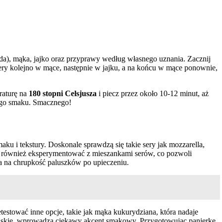
da), mąka, jajko oraz przyprawy według własnego uznania. Zacznij
ery kolejno w mące, następnie w jajku, a na końcu w mące ponownie,
eraturę na
180 stopni Celsjusza
i piecz przez około 10-12 minut, aż
wego smaku. Smacznego!
u i tekstury. Doskonale sprawdzą się takie sery jak mozzarella,
na również eksperymentować z mieszankami serów, co pozwoli
wa na chrupkość paluszków po upieczeniu.
testować inne opcje, takie jak mąka kukurydziana, która nadaje
alskie, wprowadzą ciekawy akcent smakowy. Przygotowując panierkę,