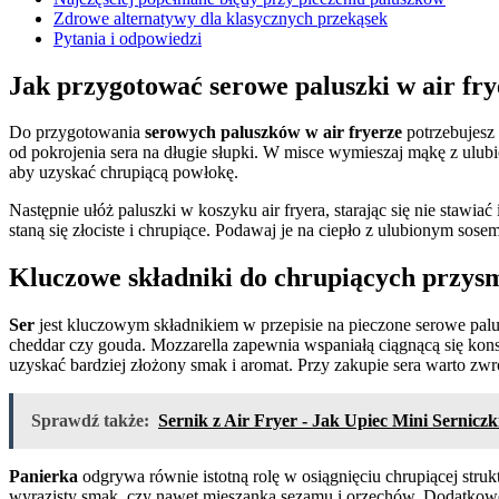
Zdrowe alternatywy dla klasycznych przekąsek
Pytania i odpowiedzi
Jak przygotować serowe paluszki w air fr
Do przygotowania
serowych paluszków w air fryerze
potrzebujesz
od pokrojenia sera na długie słupki. W misce wymieszaj mąkę z ulu
aby uzyskać chrupiącą powłokę.
Następnie ułóż paluszki w koszyku air fryera, starając się nie stawia
staną się złociste i chrupiące. Podawaj je na ciepło z ulubionym
Kluczowe składniki do chrupiących przy
Ser
jest kluczowym składnikiem w przepisie na pieczone serowe palu
cheddar czy gouda. Mozzarella zapewnia wspaniałą ciągnącą się ko
uzyskać bardziej złożony smak i aromat. Przy zakupie sera warto zw
Sprawdź także:
Sernik z Air Fryer - Jak Upiec Mini Serniczk
Panierka
odgrywa równie istotną rolę w osiągnięciu chrupiącej struk
wyrazisty smak, czy nawet mieszanka sezamu i orzechów. Dodatkowe