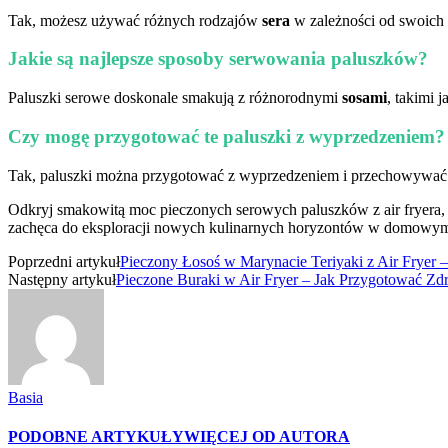
Tak, możesz używać różnych rodzajów
sera
w zależności od swoich p
Jakie są najlepsze sposoby serwowania paluszków?
Paluszki serowe doskonale smakują z różnorodnymi
sosami
, takimi 
Czy mogę przygotować te paluszki z wyprzedzeniem?
Tak, paluszki można przygotować z wyprzedzeniem i przechowywać w
Odkryj smakowitą moc pieczonych serowych paluszków z air fryera, 
zachęca do eksploracji nowych kulinarnych horyzontów w domowym zac
Poprzedni artykuł
Pieczony Łosoś w Marynacie Teriyaki z Air Fryer –
Następny artykuł
Pieczone Buraki w Air Fryer – Jak Przygotować Z
Basia
PODOBNE ARTYKUŁY
WIĘCEJ OD AUTORA