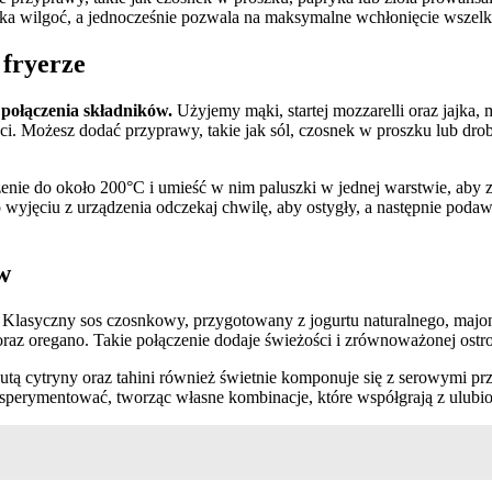
yka wilgoć, a jednocześnie pozwala na maksymalne wchłonięcie wszel
 fryerze
 połączenia składników.
Użyjemy mąki, startej mozzarelli oraz jajka, 
ści. Możesz dodać przyprawy, takie jak sól, czosnek w proszku lub dr
enie do około 200°C i umieść w nim paluszki w jednej warstwie, aby 
Po wyjęciu z urządzenia odczekaj chwilę, aby ostygły, a następnie pod
w
. Klasyczny sos czosnkowy, przygotowany z jogurtu naturalnego, majon
 oregano. Takie połączenie dodaje świeżości i zrównoważonej ostrości
tą cytryny oraz tahini również świetnie komponuje się z serowymi prze
 eksperymentować, tworząc własne kombinacje, które współgrają z ulub