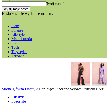
Twój e-mail
Hasło zostanie wysłane e-mailem.
Dom
Finanse
Lifestyle
Moda i uroda
Sport
Tech
Turystyka
Zdrowie
Strona główna
Lifestyle
Chrupiące Pieczone Serowe Paluszki z Air 
Lifestyle
Pozostałe