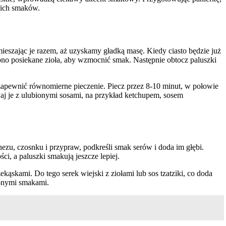
kich smaków.
mieszając je razem, aż uzyskamy gładką masę. Kiedy ciasto będzie już
obno posiekane zioła, aby wzmocnić smak. Następnie obtocz paluszki
zapewnić równomierne pieczenie. Piecz przez 8-10 minut, w połowie
awaj je z ulubionymi sosami, na przykład ketchupem, sosem
ezu, czosnku i przypraw, podkreśli smak serów i doda im głębi.
, a paluszki smakują jeszcze lepiej.
kąskami. Do tego serek wiejski z ziołami lub sos tzatziki, co doda
ionymi smakami.