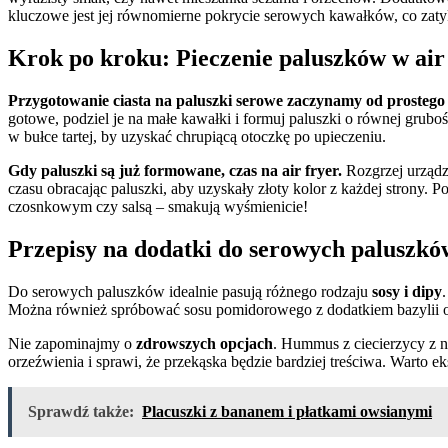
kluczowe jest jej równomierne pokrycie serowych kawałków, co zat
Krok po kroku: Pieczenie paluszków w air
Przygotowanie ciasta na paluszki serowe zaczynamy od prostego
gotowe, podziel je na małe kawałki i formuj paluszki o równej grubo
w bułce tartej, by uzyskać chrupiącą otoczkę po upieczeniu.
Gdy paluszki są już formowane, czas na air fryer.
Rozgrzej urządz
czasu obracając paluszki, aby uzyskały złoty kolor z każdej strony. 
czosnkowym czy salsą – smakują wyśmienicie!
Przepisy na dodatki do serowych paluszkó
Do serowych paluszków idealnie pasują różnego rodzaju
sosy i dipy
Można również spróbować sosu pomidorowego z dodatkiem bazylii oraz
Nie zapominajmy o
zdrowszych opcjach
. Hummus z ciecierzycy z nu
orzeźwienia i sprawi, że przekąska będzie bardziej treściwa. Warto
Sprawdź także:
Placuszki z bananem i płatkami owsianymi