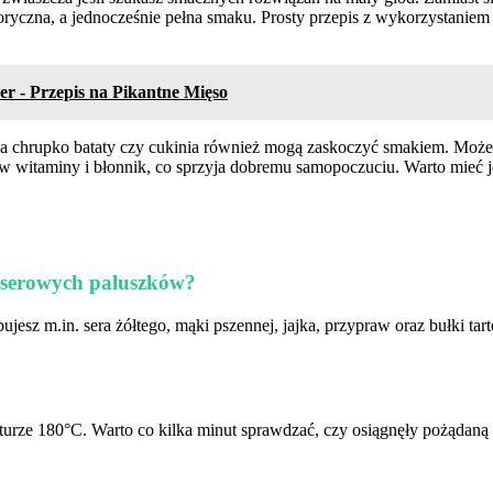
aloryczna, a jednocześnie pełna smaku. Prosty przepis z wykorzystanie
r - Przepis na Pikantne Mięso
na chrupko bataty czy cukinia również mogą zaskoczyć smakiem. Może
 witaminy i błonnik, co sprzyja dobremu samopoczuciu. Warto mieć je
h serowych paluszków?
ujesz m.in. sera żółtego, mąki pszennej, jajka, przypraw oraz bułki t
urze 180°C. Warto co kilka minut sprawdzać, czy osiągnęły pożądaną 