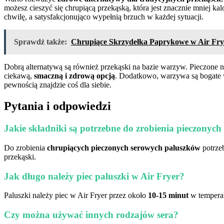
możesz cieszyć się chrupiącą przekąską, która jest znacznie mniej k
chwilę, a satysfakcjonująco wypełnią brzuch w każdej sytuacji.
Sprawdź także:
Chrupiące Skrzydełka Paprykowe w Air Frye
Dobrą alternatywą są również przekąski na bazie warzyw. Pieczone 
ciekawą,
smaczną i zdrową opcją
. Dodatkowo, warzywa są bogate w
pewnością znajdzie coś dla siebie.
Pytania i odpowiedzi
Jakie składniki są potrzebne do zrobienia pieczonyc
Do zrobienia
chrupiących pieczonych serowych paluszków
potrzeb
przekąski.
Jak długo należy piec paluszki w Air Fryer?
Paluszki należy piec w Air Fryer przez około
10-15 minut
w temperat
Czy można używać innych rodzajów sera?