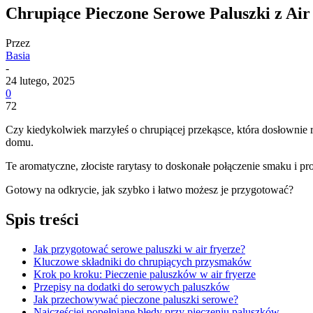
Chrupiące Pieczone Serowe Paluszki z Ai
Przez
Basia
-
24 lutego, 2025
0
72
Czy kiedykolwiek marzyłeś o chrupiącej przekąsce, która dosłownie r
domu.
Te aromatyczne, złociste rarytasy to doskonałe połączenie smaku i pr
Gotowy na odkrycie, jak szybko i łatwo możesz je przygotować?
Spis treści
Jak przygotować serowe paluszki w air fryerze?
Kluczowe składniki do chrupiących przysmaków
Krok po kroku: Pieczenie paluszków w air fryerze
Przepisy na dodatki do serowych paluszków
Jak przechowywać pieczone paluszki serowe?
Najczęściej popełniane błędy przy pieczeniu paluszków