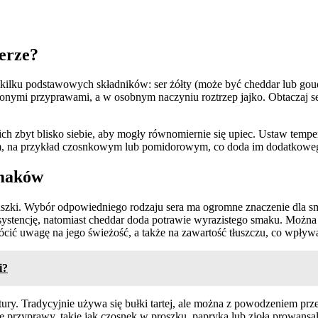
yerze?
 kilku podstawowych składników: ser żółty (może być cheddar lub gou
bionymi przyprawami, a w osobnym naczyniu roztrzep jajko. Obtaczaj s
ć ich zbyt blisko siebie, aby mogły równomiernie się upiec. Ustaw temp
 sosem, na przykład czosnkowym lub pomidorowym, co doda im dodatko
smaków
szki. Wybór odpowiedniego rodzaju sera ma ogromne znaczenie dla smak
nsystencję, natomiast cheddar doda potrawie wyrazistego smaku. Moż
rócić uwagę na jego świeżość, a także na zawartość tłuszczu, co wpły
i?
tury. Tradycyjnie używa się bułki tartej, ale można z powodzeniem prze
 przyprawy, takie jak czosnek w proszku, papryka lub zioła prowans