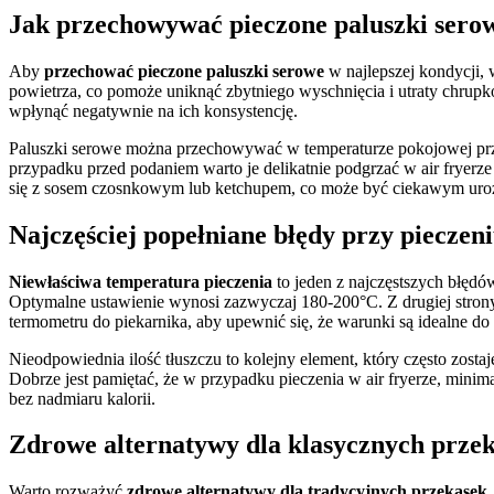
Jak przechowywać pieczone paluszki sero
Aby
przechować pieczone paluszki serowe
w najlepszej kondycji, 
powietrza, co pomoże uniknąć zbytniego wyschnięcia i utraty chrupk
wpłynąć negatywnie na ich konsystencję.
Paluszki serowe można przechowywać w temperaturze pokojowej przez
przypadku przed podaniem warto je delikatnie podgrzać w air fryerz
się z sosem czosnkowym lub ketchupem, co może być ciekawym uro
Najczęściej popełniane błędy przy pieczen
Niewłaściwa temperatura pieczenia
to jeden z najczęstszych błęd
Optymalne ustawienie wynosi zazwyczaj 180-200°C. Z drugiej strony
termometru do piekarnika, aby upewnić się, że warunki są idealne do 
Nieodpowiednia ilość tłuszczu to kolejny element, który często zosta
Dobrze jest pamiętać, że w przypadku pieczenia w air fryerze, minima
bez nadmiaru kalorii.
Zdrowe alternatywy dla klasycznych prze
Warto rozważyć
zdrowe alternatywy dla tradycyjnych przekąsek