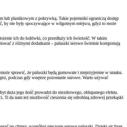
nym lub plastikowym z pokrywką. Takie pojemniki ograniczą dostęp
ać, by nie były spoczywające w wilgotnym miejscu, gdyż to może
ożenie ich do lodówki, co przedłuży ich świeżość. W takim
entować z różnymi dodatkami – paluszki serowe świetnie komponują
 może sprawić, że paluszki będą gumowate i nieprzyjemne w smaku.
ątrz, podczas gdy wnętrze pozostanie surowe. Warto używać
zbyt duża jego ilość prowadzi do niezdrowego, oblupanego efektu.
ci. Ti da nam też możliwość cieszenia się odrobiną zdrowej przekąski
ęgać po chipsy, wypróbuj pieczone serowe paluszki. Dzięki air fryer