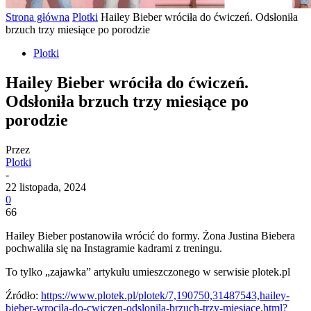
Strona główna
Plotki
Hailey Bieber wróciła do ćwiczeń. Odsłoniła
brzuch trzy miesiące po porodzie
Plotki
Hailey Bieber wróciła do ćwiczeń.
Odsłoniła brzuch trzy miesiące po
porodzie
Przez
Plotki
-
22 listopada, 2024
0
66
Hailey Bieber postanowiła wrócić do formy. Żona Justina Biebera
pochwaliła się na Instagramie kadrami z treningu.
To tylko „zajawka” artykułu umieszczonego w serwisie plotek.pl
Źródło:
https://www.plotek.pl/plotek/7,190750,31487543,hailey-
bieber-wrocila-do-cwiczen-odslonila-brzuch-trzy-miesiace.html?