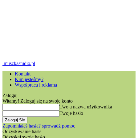
muszkastudio.pl
Kontakt
Kim jesteśmy?
Współpraca i reklama
Zaloguj
Witamy! Zaloguj się na swoje konto
Twoja nazwa użytkownika
Twoje hasło
Zapomniałeś hasła? sprowadź pomoc
Odzyskiwanie hasła
Odzyskaj swoje hasło