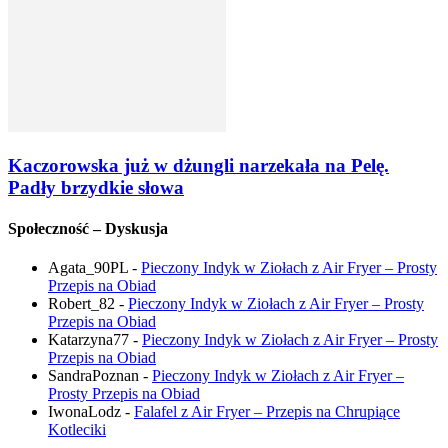
Kaczorowska już w dżungli narzekała na Pelę.
Padły brzydkie słowa
Społeczność – Dyskusja
Agata_90PL
-
Pieczony Indyk w Ziołach z Air Fryer – Prosty
Przepis na Obiad
Robert_82
-
Pieczony Indyk w Ziołach z Air Fryer – Prosty
Przepis na Obiad
Katarzyna77
-
Pieczony Indyk w Ziołach z Air Fryer – Prosty
Przepis na Obiad
SandraPoznan
-
Pieczony Indyk w Ziołach z Air Fryer –
Prosty Przepis na Obiad
IwonaLodz
-
Falafel z Air Fryer – Przepis na Chrupiące
Kotleciki