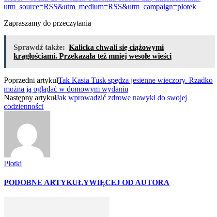
utm_source=RSS&utm_medium=RSS&utm_campaign=plotek
Zapraszamy do przeczytania
Sprawdź także:
Kalicka chwali się ciążowymi
krągłościami. Przekazała też mniej wesołe wieści
Poprzedni artykuł
Tak Kasia Tusk spędza jesienne wieczory. Rzadko
można ją oglądać w domowym wydaniu
Następny artykuł
Jak wprowadzić zdrowe nawyki do swojej
codzienności
Plotki
PODOBNE ARTYKUŁY
WIĘCEJ OD AUTORA