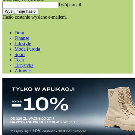
Twój e-mail
Hasło zostanie wysłane e-mailem.
Dom
Finanse
Lifestyle
Moda i uroda
Sport
Tech
Turystyka
Zdrowie