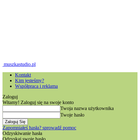
muszkastudio.pl
Kontakt
Kim jesteśmy?
Współpraca i reklama
Zaloguj
Witamy! Zaloguj się na swoje konto
Twoja nazwa użytkownika
Twoje hasło
Zapomniałeś hasła? sprowadź pomoc
Odzyskiwanie hasła
Odzyskaj swoje hasło