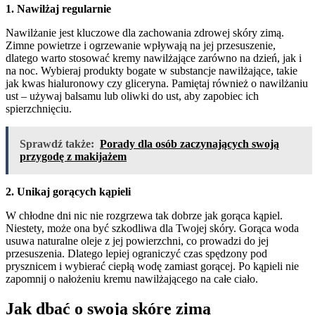
1. Nawilżaj regularnie
Nawilżanie jest kluczowe dla zachowania zdrowej skóry zimą.
Zimne powietrze i ogrzewanie wpływają na jej przesuszenie,
dlatego warto stosować kremy nawilżające zarówno na dzień, jak i
na noc. Wybieraj produkty bogate w substancje nawilżające, takie
jak kwas hialuronowy czy gliceryna. Pamiętaj również o nawilżaniu
ust – używaj balsamu lub oliwki do ust, aby zapobiec ich
spierzchnięciu.
Sprawdź także:
Porady dla osób zaczynających swoją
przygodę z makijażem
2. Unikaj gorących kąpieli
W chłodne dni nic nie rozgrzewa tak dobrze jak gorąca kąpiel.
Niestety, może ona być szkodliwa dla Twojej skóry. Gorąca woda
usuwa naturalne oleje z jej powierzchni, co prowadzi do jej
przesuszenia. Dlatego lepiej ograniczyć czas spędzony pod
prysznicem i wybierać ciepłą wodę zamiast gorącej. Po kąpieli nie
zapomnij o nałożeniu kremu nawilżającego na całe ciało.
Jak dbać o swoją skórę zimą