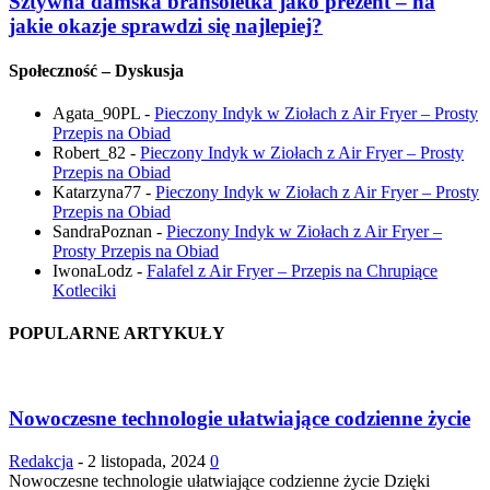
Sztywna damska bransoletka jako prezent – na
jakie okazje sprawdzi się najlepiej?
Społeczność – Dyskusja
Agata_90PL
-
Pieczony Indyk w Ziołach z Air Fryer – Prosty
Przepis na Obiad
Robert_82
-
Pieczony Indyk w Ziołach z Air Fryer – Prosty
Przepis na Obiad
Katarzyna77
-
Pieczony Indyk w Ziołach z Air Fryer – Prosty
Przepis na Obiad
SandraPoznan
-
Pieczony Indyk w Ziołach z Air Fryer –
Prosty Przepis na Obiad
IwonaLodz
-
Falafel z Air Fryer – Przepis na Chrupiące
Kotleciki
POPULARNE ARTYKUŁY
Nowoczesne technologie ułatwiające codzienne życie
Redakcja
-
2 listopada, 2024
0
Nowoczesne technologie ułatwiające codzienne życie Dzięki