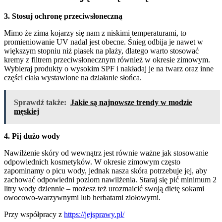
3. Stosuj ochronę przeciwsłoneczną
Mimo że zima kojarzy się nam z niskimi temperaturami, to
promieniowanie UV nadal jest obecne. Śnieg odbija je nawet w
większym stopniu niż piasek na plaży, dlatego warto stosować
kremy z filtrem przeciwsłonecznym również w okresie zimowym.
Wybieraj produkty o wysokim SPF i nakładaj je na twarz oraz inne
części ciała wystawione na działanie słońca.
Sprawdź także:
Jakie są najnowsze trendy w modzie
męskiej
4. Pij dużo wody
Nawilżenie skóry od wewnątrz jest równie ważne jak stosowanie
odpowiednich kosmetyków. W okresie zimowym często
zapominamy o picu wody, jednak nasza skóra potrzebuje jej, aby
zachować odpowiedni poziom nawilżenia. Staraj się pić minimum 2
litry wody dziennie – możesz też urozmaicić swoją dietę sokami
owocowo-warzywnymi lub herbatami ziołowymi.
Przy współpracy z
https://jejsprawy.pl/