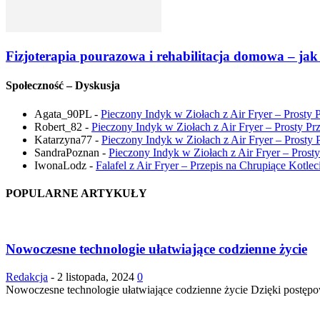
Fizjoterapia pourazowa i rehabilitacja domowa – ja
Społeczność – Dyskusja
Agata_90PL
-
Pieczony Indyk w Ziołach z Air Fryer – Prosty 
Robert_82
-
Pieczony Indyk w Ziołach z Air Fryer – Prosty Pr
Katarzyna77
-
Pieczony Indyk w Ziołach z Air Fryer – Prosty 
SandraPoznan
-
Pieczony Indyk w Ziołach z Air Fryer – Prost
IwonaLodz
-
Falafel z Air Fryer – Przepis na Chrupiące Kotlec
POPULARNE ARTYKUŁY
Nowoczesne technologie ułatwiające codzienne życie
Redakcja
-
2 listopada, 2024
0
Nowoczesne technologie ułatwiające codzienne życie Dzięki postępowi