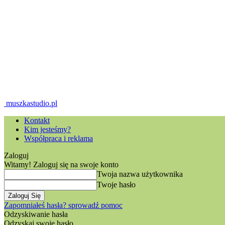
muszkastudio.pl
Kontakt
Kim jesteśmy?
Współpraca i reklama
Zaloguj
Witamy! Zaloguj się na swoje konto
Twoja nazwa użytkownika
Twoje hasło
Zapomniałeś hasła? sprowadź pomoc
Odzyskiwanie hasła
Odzyskaj swoje hasło