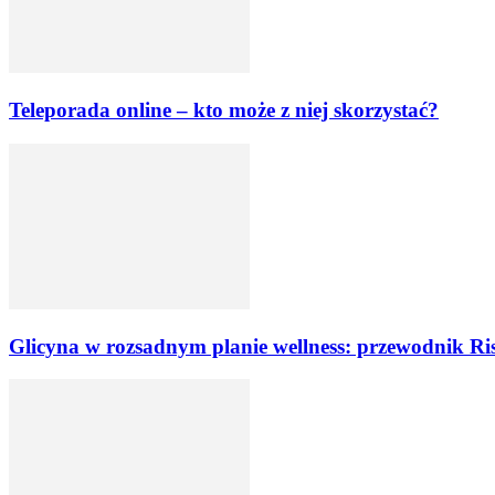
Teleporada online – kto może z niej skorzystać?
Glicyna w rozsadnym planie wellness: przewodnik Ri