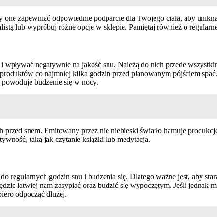
one zapewniać odpowiednie podparcie dla Twojego ciała, aby uniknąć
stą lub wypróbuj różne opcje w sklepie. Pamiętaj również o regularnej 
i wpływać negatywnie na jakość snu. Należą do nich przede wszystkim
h produktów co najmniej kilka godzin przed planowanym pójściem spa
o powoduje budzenie się w nocy.
ych przed snem. Emitowany przez nie niebieski światło hamuje produkc
ywność, taką jak czytanie książki lub medytacja.
do regularnych godzin snu i budzenia się. Dlatego ważne jest, aby sta
będzie łatwiej nam zasypiać oraz budzić się wypoczętym. Jeśli jednak
piero odpocząć dłużej.