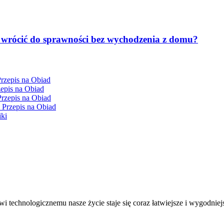
k wrócić do sprawności bez wychodzenia z domu?
Przepis na Obiad
zepis na Obiad
Przepis na Obiad
y Przepis na Obiad
iki
 technologicznemu nasze życie staje się coraz łatwiejsze i wygodniejs