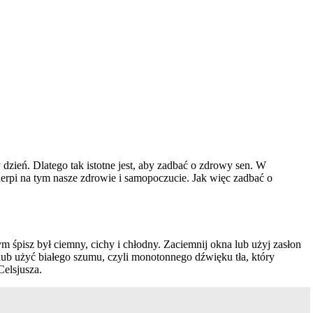
zień. Dlatego tak istotne jest, aby zadbać o zdrowy sen. W
erpi na tym nasze zdrowie i samopoczucie. Jak więc zadbać o
śpisz był ciemny, cichy i chłodny. Zaciemnij okna lub użyj zasłon
lub użyć białego szumu, czyli monotonnego dźwięku tła, który
Celsjusza.