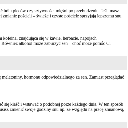
 bólu pleców czy sztywności mięśni po przebudzeniu. Jeśli masz
zmianie pościeli – świeże i czyste pościele sprzyjają lepszemu snu.
 kofeina, znajdująca się w kawie, herbacie, napojach
ć. Również alkohol może zaburzyć sen – choć może pomóc Ci
ję melatoniny, hormonu odpowiedzialnego za sen. Zamiast przeglądać
rać się kłaść i wstawać o podobnej porze każdego dnia. W ten sposób
 musisz zmienić swoje godziny snu np. ze względu na pracę zmianową,