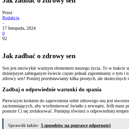
Jak zadbać o zdrowy sen
Przez
Redakcja
-
17 listopada, 2024
0
92
Jak zadbać o zdrowy sen
Sen jest niezwykle ważnym elementem naszego życia. To w trakcie sn
dzisiejszym zabieganym świecie często jednak zapominamy o tym i ni
zdrowy sen? Poniżej przedstawiamy kilka prostych, ale skutecznych
Zadbaj o odpowiednie warunki do spania
Pierwszym krokiem do zapewnienia sobie zdrowego snu jest stworzeni
zaciemniających, aby wyeliminować światło z zewnątrz. Jeśli masz p
pomoże Ci się zrelaksować. Pamiętaj również o odpowiedniej temperatu
Sprawdź także:
5 sposobów na poprawę odporności