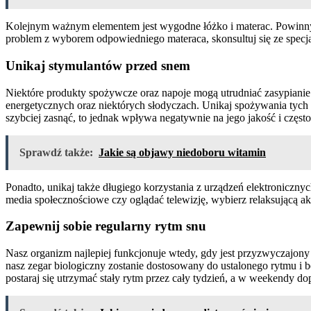
Kolejnym ważnym elementem jest wygodne łóżko i materac. Powinny 
problem z wyborem odpowiedniego materaca, skonsultuj się ze specjali
Unikaj stymulantów przed snem
Niektóre produkty spożywcze oraz napoje mogą utrudniać zasypianie 
energetycznych oraz niektórych słodyczach. Unikaj spożywania tyc
szybciej zasnąć, to jednak wpływa negatywnie na jego jakość i częst
Sprawdź także:
Jakie są objawy niedoboru witamin
Ponadto, unikaj także długiego korzystania z urządzeń elektroniczn
media społecznościowe czy oglądać telewizję, wybierz relaksującą akt
Zapewnij sobie regularny rytm snu
Nasz organizm najlepiej funkcjonuje wtedy, gdy jest przyzwyczajony 
nasz zegar biologiczny zostanie dostosowany do ustalonego rytmu i 
postaraj się utrzymać stały rytm przez cały tydzień, a w weekendy do