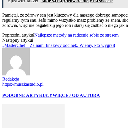
Sprawdź także:
Jakie są najzdrowsze diety na świecie
Pamiętaj, że zdrowy sen jest kluczowy dla naszego dobrego samopo
regularny rytm snu. Jeśli mimo wszystko masz problemy ze snem, skon
zdrowia, więc nie bagatelizuj jego roli i staraj się zadbać o niego jak na
Poprzedni artykuł
Najlepsze metody na radzenie sobie ze stresem
Następny artykuł
„MasterChef”. Za nami finałowy odcinek. Wiemy, kto wygrał!
Redakcja
https://muszkastudio.pl
PODOBNE ARTYKUŁY
WIĘCEJ OD AUTORA