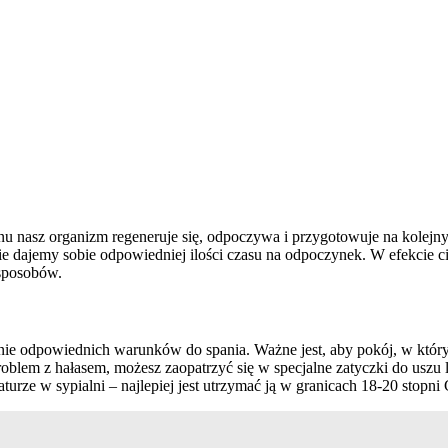
u nasz organizm regeneruje się, odpoczywa i przygotowuje na kolejny d
e dajemy sobie odpowiedniej ilości czasu na odpoczynek. W efekcie ci
 sposobów.
e odpowiednich warunków do spania. Ważne jest, aby pokój, w którym 
roblem z hałasem, możesz zaopatrzyć się w specjalne zatyczki do uszu 
rze w sypialni – najlepiej jest utrzymać ją w granicach 18-20 stopni 