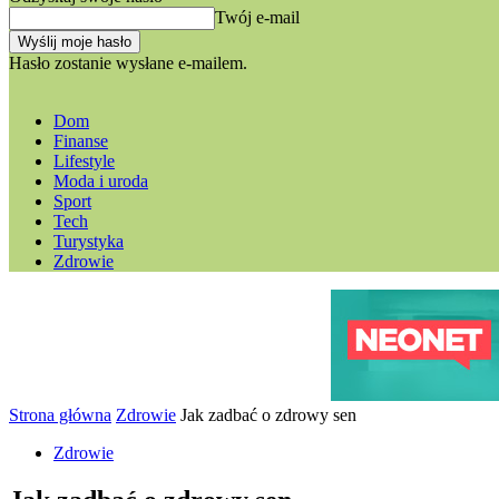
Twój e-mail
Hasło zostanie wysłane e-mailem.
Dom
Finanse
Lifestyle
Moda i uroda
Sport
Tech
Turystyka
Zdrowie
Strona główna
Zdrowie
Jak zadbać o zdrowy sen
Zdrowie