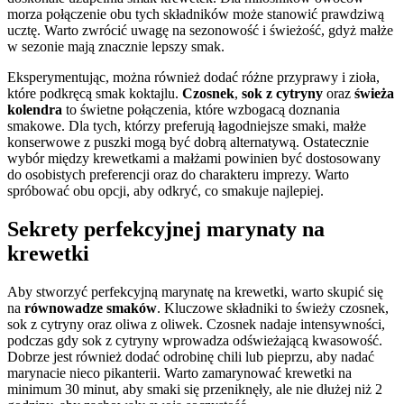
morza połączenie obu tych składników może stanowić prawdziwą
ucztę. Warto zwrócić uwagę na sezonowość i świeżość, gdyż małże
w sezonie mają znacznie lepszy smak.
Eksperymentując, można również dodać różne przyprawy i zioła,
które podkręcą smak koktajlu.
Czosnek
,
sok z cytryny
oraz
świeża
kolendra
to świetne połączenia, które wzbogacą doznania
smakowe. Dla tych, którzy preferują łagodniejsze smaki, małże
konserwowe z puszki mogą być dobrą alternatywą. Ostatecznie
wybór między krewetkami a małżami powinien być dostosowany
do osobistych preferencji oraz do charakteru imprezy. Warto
spróbować obu opcji, aby odkryć, co smakuje najlepiej.
Sekrety perfekcyjnej marynaty na
krewetki
Aby stworzyć perfekcyjną marynatę na krewetki, warto skupić się
na
równowadze smaków
. Kluczowe składniki to świeży czosnek,
sok z cytryny oraz oliwa z oliwek. Czosnek nadaje intensywności,
podczas gdy sok z cytryny wprowadza odświeżającą kwasowość.
Dobrze jest również dodać odrobinę chili lub pieprzu, aby nadać
marynacie nieco pikanterii. Warto zamarynować krewetki na
minimum 30 minut, aby smaki się przeniknęły, ale nie dłużej niż 2