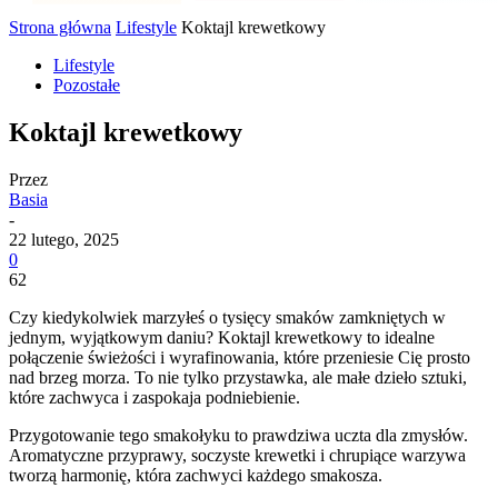
Strona główna
Lifestyle
Koktajl krewetkowy
Lifestyle
Pozostałe
Koktajl krewetkowy
Przez
Basia
-
22 lutego, 2025
0
62
Czy kiedykolwiek marzyłeś o tysięcy smaków zamkniętych w
jednym, wyjątkowym daniu? Koktajl krewetkowy to idealne
połączenie świeżości i wyrafinowania, które przeniesie Cię prosto
nad brzeg morza. To nie tylko przystawka, ale małe dzieło sztuki,
które zachwyca i zaspokaja podniebienie.
Przygotowanie tego smakołyku to prawdziwa uczta dla zmysłów.
Aromatyczne przyprawy, soczyste krewetki i chrupiące warzywa
tworzą harmonię, która zachwyci każdego smakosza.