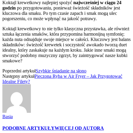
Koktajl krewetkowy najlepiej spożyć
najwcześniej w ciągu 24
godzin
po przygotowaniu, ponieważ świeżość składników jest
kluczowa dla smaku. Po tym czasie zapach i smak mogą ulec
pogorszeniu, co może wpłynąć na jakość potrawy.
Koktajl krewetkowy to nie tylko klasyczna przystawka, ale również
sztuka łączenia smaków, która przypomina harmonijną symfonię;
każda nuta odnajduje swoje miejsce w całości. Kluczowy jest balans
składników: świeżość krewetek i soczystość awokado tworzą duet
idealny, który zaskakuje na każdym kroku. Jakie inne smaki mogą
stworzyć podobny muzyczny zgrzyt, by zaintrygować nasze kubki
smakowe?
Poprzedni artykuł
Szybkie śniadanie na słono
Następny artykuł
Pieczona Ryba w Air Fryer – Jak Przygotować
Idealne Filety?
Basia
PODOBNE ARTYKUŁY
WIĘCEJ OD AUTORA