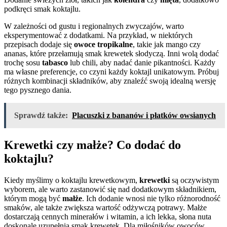
podkręci smak koktajlu.
W zależności od gustu i regionalnych zwyczajów, warto
eksperymentować z dodatkami. Na przykład, w niektórych
przepisach dodaje się
owoce tropikalne
, takie jak mango czy
ananas, które przełamują smak krewetek słodyczą. Inni wolą dodać
trochę sosu
tabasco
lub chili, aby nadać danie pikantności. Każdy
ma własne preferencje, co czyni każdy koktajl unikatowym. Próbuj
różnych kombinacji składników, aby znaleźć swoją idealną wersję
tego pysznego dania.
Sprawdź także:
Placuszki z bananów i płatków owsianych
Krewetki czy małże? Co dodać do
koktajlu?
Kiedy myślimy o koktajlu krewetkowym,
krewetki
są oczywistym
wyborem, ale warto zastanowić się nad dodatkowym składnikiem,
którym mogą być
małże
. Ich dodanie wnosi nie tylko różnorodność
smaków, ale także zwiększa wartość odżywczą potrawy. Małże
dostarczają cennych minerałów i witamin, a ich lekka, słona nuta
doskonale uzupełnia smak krewetek. Dla miłośników owoców