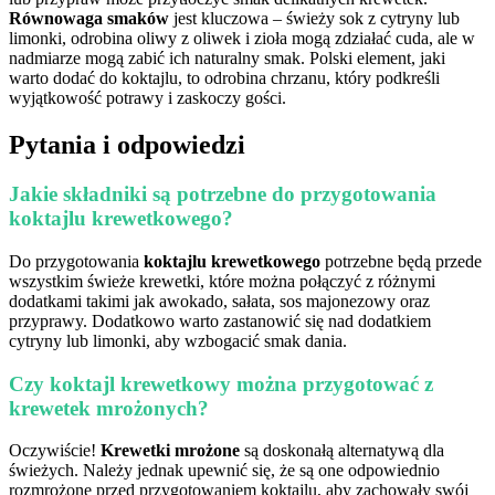
Równowaga smaków
jest kluczowa – świeży sok z cytryny lub
limonki, odrobina oliwy z oliwek i zioła mogą zdziałać cuda, ale w
nadmiarze mogą zabić ich naturalny smak. Polski element, jaki
warto dodać do koktajlu, to odrobina chrzanu, który podkreśli
wyjątkowość potrawy i zaskoczy gości.
Pytania i odpowiedzi
Jakie składniki są potrzebne do przygotowania
koktajlu krewetkowego?
Do przygotowania
koktajlu krewetkowego
potrzebne będą przede
wszystkim świeże krewetki, które można połączyć z różnymi
dodatkami takimi jak awokado, sałata, sos majonezowy oraz
przyprawy. Dodatkowo warto zastanowić się nad dodatkiem
cytryny lub limonki, aby wzbogacić smak dania.
Czy koktajl krewetkowy można przygotować z
krewetek mrożonych?
Oczywiście!
Krewetki mrożone
są doskonałą alternatywą dla
świeżych. Należy jednak upewnić się, że są one odpowiednio
rozmrożone przed przygotowaniem koktajlu, aby zachowały swój