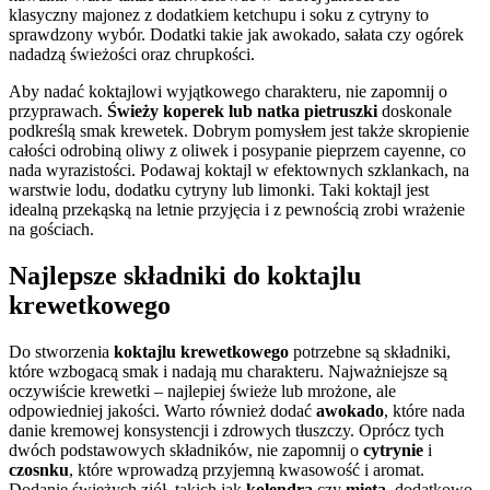
klasyczny majonez z dodatkiem ketchupu i soku z cytryny to
sprawdzony wybór. Dodatki takie jak awokado, sałata czy ogórek
nadadzą świeżości oraz chrupkości.
Aby nadać koktajlowi wyjątkowego charakteru, nie zapomnij o
przyprawach.
Świeży koperek lub natka pietruszki
doskonale
podkreślą smak krewetek. Dobrym pomysłem jest także skropienie
całości odrobiną oliwy z oliwek i posypanie pieprzem cayenne, co
nada wyrazistości. Podawaj koktajl w efektownych szklankach, na
warstwie lodu, dodatku cytryny lub limonki. Taki koktajl jest
idealną przekąską na letnie przyjęcia i z pewnością zrobi wrażenie
na gościach.
Najlepsze składniki do koktajlu
krewetkowego
Do stworzenia
koktajlu krewetkowego
potrzebne są składniki,
które wzbogacą smak i nadają mu charakteru. Najważniejsze są
oczywiście krewetki – najlepiej świeże lub mrożone, ale
odpowiedniej jakości. Warto również dodać
awokado
, które nada
danie kremowej konsystencji i zdrowych tłuszczy. Oprócz tych
dwóch podstawowych składników, nie zapomnij o
cytrynie
i
czosnku
, które wprowadzą przyjemną kwasowość i aromat.
Dodanie świeżych ziół, takich jak
kolendra
czy
mięta
, dodatkowo