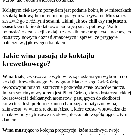
Kolejnym ciekawym pomysłem jest podanie koktajlu w miseczkach
z
sałatą lodową
lub innymi chrupiącymi warzywami. Można też
zestawić go z różnymi sosami, takimi jak
sos chili
czy
majonez z
czosnkiem
, które dodatkowo podkręcą smak potrawy. Warto
pomyśleć o degustacji koktajlu z dodatkiem chrupiących nachos, co
dostarczy nowych doznań smakowych i sprawi, że przyjęcie
nabierze wyjątkowego charakteru.
Jakie wina pasują do koktajlu
krewetkowego?
Wina białe
, zwłaszcza te wytrawne, są doskonałym wyborem do
koktajlu krewetkowego. Sauvignon Blanc, z jego świeżością i
owocowymi nutami, skutecznie podkreśla smak owoców morza.
Innym świetnym wyborem jest Pinot Grigio, który dostarcza lekkiej
kwasowości i delikatnych aromatów, pasujących do słodkości
krewetek. Jeśli preferujesz nieco bardziej aromatyczne wina,
zainwestuj w wino z regionu Alzacji, które często wprowadza do
smaków nuty cytrusowe i ziołowe, doskonale współgrające z tym
daniem.
Wina musujące
to kolejna propozycja, która zachwyci twoje