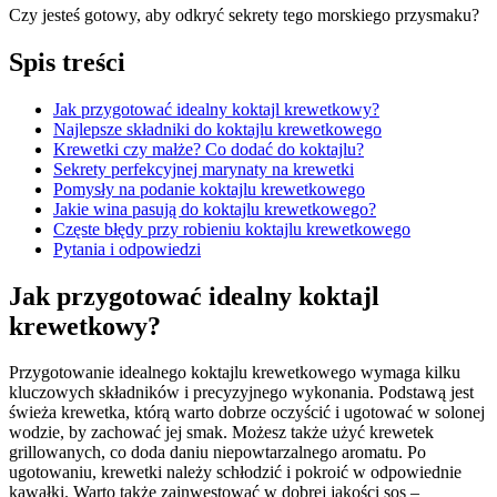
Czy jesteś gotowy, aby odkryć sekrety tego morskiego przysmaku?
Spis treści
Jak przygotować idealny koktajl krewetkowy?
Najlepsze składniki do koktajlu krewetkowego
Krewetki czy małże? Co dodać do koktajlu?
Sekrety perfekcyjnej marynaty na krewetki
Pomysły na podanie koktajlu krewetkowego
Jakie wina pasują do koktajlu krewetkowego?
Częste błędy przy robieniu koktajlu krewetkowego
Pytania i odpowiedzi
Jak przygotować idealny koktajl
krewetkowy?
Przygotowanie idealnego koktajlu krewetkowego wymaga kilku
kluczowych składników i precyzyjnego wykonania. Podstawą jest
świeża krewetka, którą warto dobrze oczyścić i ugotować w solonej
wodzie, by zachować jej smak. Możesz także użyć krewetek
grillowanych, co doda daniu niepowtarzalnego aromatu. Po
ugotowaniu, krewetki należy schłodzić i pokroić w odpowiednie
kawałki. Warto także zainwestować w dobrej jakości sos –