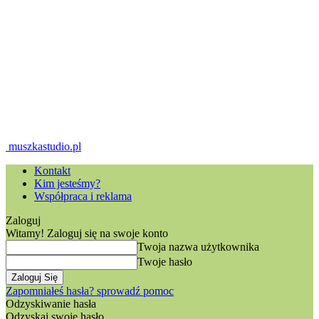
muszkastudio.pl
Kontakt
Kim jesteśmy?
Współpraca i reklama
Zaloguj
Witamy! Zaloguj się na swoje konto
Twoja nazwa użytkownika
Twoje hasło
Zapomniałeś hasła? sprowadź pomoc
Odzyskiwanie hasła
Odzyskaj swoje hasło