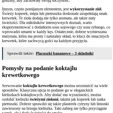
godziny, aby zachowały swoją soczystość.
Innym, często pomijanym elementem, jest
wykorzystanie ziół
.
Świeży koperek, mięta lub pietruszka doskonale uzupełniają smak
krewetek. Te zioła dodają nie tylko aromatu, ale także nuty
świeżości. Dla miłośników intensywnych doznań, warto
eksperymentować z dodatkiem sosu sojowego czy sosu rybnego, co
wprowadzi umami w każdy kęs. Ostatecznie, dobrze wymieszana
marynata, która ma prosty i naturalny skład, to klucz do smacznych
krewetek, które zachwycą gości na każdym przyjęciu.
Sprawdź także:
Placuszki bananowe – 3 składniki
Pomysły na podanie koktajlu
krewetkowego
Serwowanie
koktajlu krewetkowego
można urozmaicić na wiele
sposobów. Klasyczna opcja to podanie go w eleganckich
kieliszkach koktajlowych. Aby dodać mu wyrazistości, można
ozdobić kieliszki
świeżymi ziołami
, takimi jak koperek lub natka
pietruszki. Dobrze sprawdzi się także plasterek cytryny lub limonki
zawieszony na brzegu kieliszka. Taki zabieg nie tylko przyciągnie
wzrok, ale i doda świeżości do smaku.