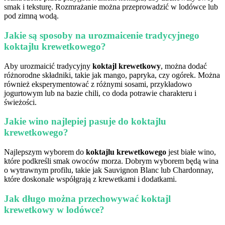
smak i teksturę. Rozmrażanie można przeprowadzić w lodówce lub
pod zimną wodą.
Jakie są sposoby na urozmaicenie tradycyjnego
koktajlu krewetkowego?
Aby urozmaicić tradycyjny
koktajl krewetkowy
, można dodać
różnorodne składniki, takie jak mango, papryka, czy ogórek. Można
również eksperymentować z różnymi sosami, przykładowo
jogurtowym lub na bazie chili, co doda potrawie charakteru i
świeżości.
Jakie wino najlepiej pasuje do koktajlu
krewetkowego?
Najlepszym wyborem do
koktajlu krewetkowego
jest białe wino,
które podkreśli smak owoców morza. Dobrym wyborem będą wina
o wytrawnym profilu, takie jak Sauvignon Blanc lub Chardonnay,
które doskonale współgrają z krewetkami i dodatkami.
Jak długo można przechowywać koktajl
krewetkowy w lodówce?