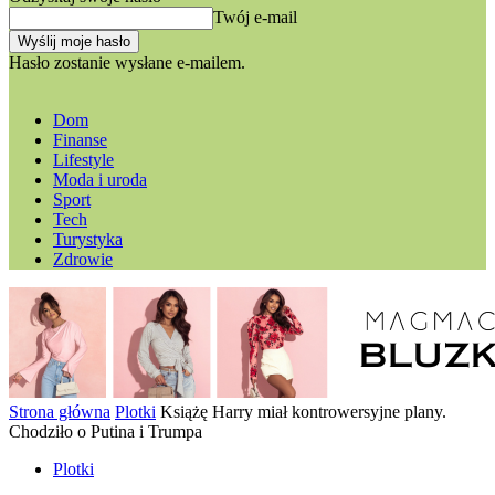
Twój e-mail
Hasło zostanie wysłane e-mailem.
Dom
Finanse
Lifestyle
Moda i uroda
Sport
Tech
Turystyka
Zdrowie
Strona główna
Plotki
Książę Harry miał kontrowersyjne plany.
Chodziło o Putina i Trumpa
Plotki