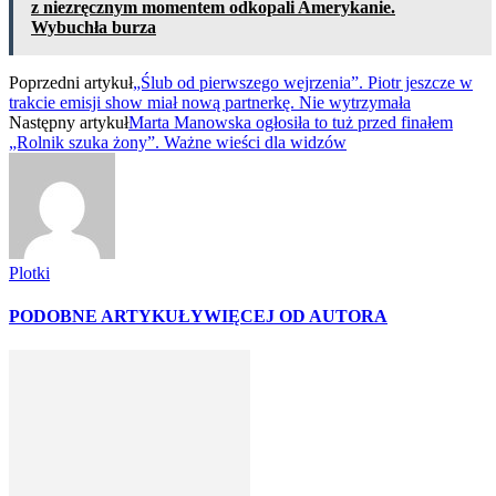
z niezręcznym momentem odkopali Amerykanie.
Wybuchła burza
Poprzedni artykuł
„Ślub od pierwszego wejrzenia”. Piotr jeszcze w
trakcie emisji show miał nową partnerkę. Nie wytrzymała
Następny artykuł
Marta Manowska ogłosiła to tuż przed finałem
„Rolnik szuka żony”. Ważne wieści dla widzów
Plotki
PODOBNE ARTYKUŁY
WIĘCEJ OD AUTORA