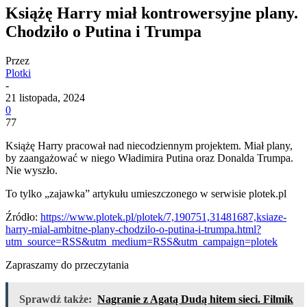
Książę Harry miał kontrowersyjne plany.
Chodziło o Putina i Trumpa
Przez
Plotki
-
21 listopada, 2024
0
77
Książę Harry pracował nad niecodziennym projektem. Miał plany,
by zaangażować w niego Władimira Putina oraz Donalda Trumpa.
Nie wyszło.
To tylko „zajawka” artykułu umieszczonego w serwisie plotek.pl
Źródło:
https://www.plotek.pl/plotek/7,190751,31481687,ksiaze-
harry-mial-ambitne-plany-chodzilo-o-putina-i-trumpa.html?
utm_source=RSS&utm_medium=RSS&utm_campaign=plotek
Zapraszamy do przeczytania
Sprawdź także:
Nagranie z Agatą Dudą hitem sieci. Filmik