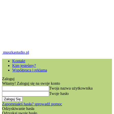
muszkastudio.pl
Kontakt
Kim jesteśmy?
Współpraca i reklama
Zaloguj
Witamy! Zaloguj się na swoje konto
Twoja nazwa użytkownika
Twoje hasło
Zapomniałeś hasła? sprowadź pomoc
Odzyskiwanie hasła
Odzyskaj swoje hasło