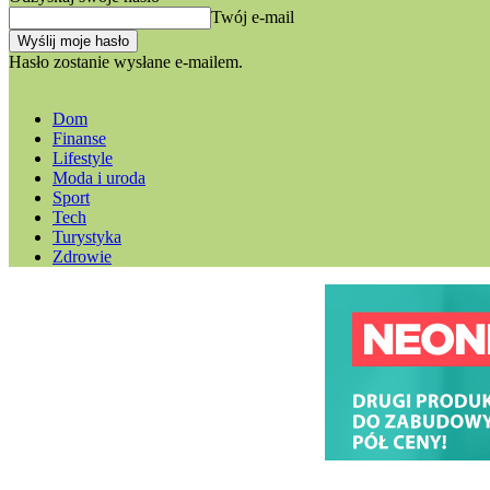
Twój e-mail
Hasło zostanie wysłane e-mailem.
Dom
Finanse
Lifestyle
Moda i uroda
Sport
Tech
Turystyka
Zdrowie