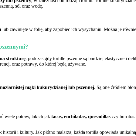
zy lub pszenicy
, w zależności od rodzaju tortilli. Tortille kukurydzi
pszenną, sól oraz wodę.
u
lub zawinięte w folię, aby zapobiec ich wysychaniu. Można je równi
 pszennymi?
ną strukturę
, podczas gdy tortille pszenne są bardziej elastyczne i de
rencji oraz potrawy, do której będą używane.
łnoziarnistej mąki kukurydzianej lub pszennej
. Są one źródłem błon
ć wiele potraw, takich jak
tacos, enchiladas, quesadillas
czy burritos
k historii i kultury. Jak płótno malarza, każda tortilla opowiada unika