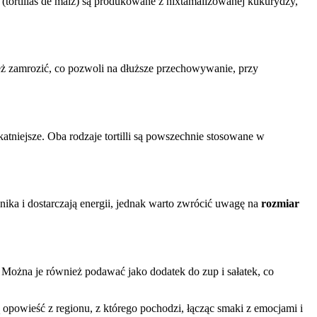
ane (tortillas de maíz) są produkowane z nixtamalizowanej kukurydzy,
eż zamrozić, co pozwoli na dłuższe przechowywanie, przy
likatniejsze. Oba rodzaje tortilli są powszechnie stosowane w
nika i dostarczają energii, jednak warto zwrócić uwagę na
rozmiar
. Można je również podawać jako dodatek do zup i sałatek, co
lną opowieść z regionu, z którego pochodzi, łącząc smaki z emocjami i