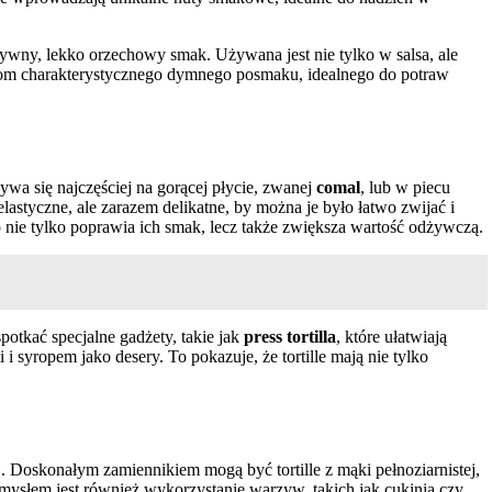
ywny, lekko orzechowy smak. Używana jest nie tylko w salsa, ale
illom charakterystycznego dymnego posmaku, idealnego do potraw
wa się najczęściej na gorącej płycie, zwanej
comal
, lub w piecu
styczne, ale zarazem delikatne, by można je było łatwo zwijać i
 nie tylko poprawia ich smak, lecz także zwiększa wartość odżywczą.
potkać specjalne gadżety, takie jak
press tortilla
, które ułatwiają
i i syropem jako desery. To pokazuje, że tortille mają nie tylko
. Doskonałym zamiennikiem mogą być tortille z mąki pełnoziarnistej,
omysłem jest również wykorzystanie warzyw, takich jak cukinia czy