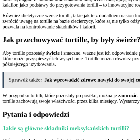
kalafior, jako podstawy do przygotowania tortilli – to innowacyjne 
Również dietetyczne wersje tortilli, takie jak te z dodatkiem nasio
zwrócić uwagę na tortille na bazie ciecierzycy, które są nie tylko od
pozwala na kontrolowanie składników i kalorii.
Jak przechowywać tortille, by były świeże
Aby tortille pozostały
świeże
i smaczne, ważne jest ich odpowiednie p
które może przyspieszyć ich wysychanie. Tortille można również prz
późniejszego użytkowania.
Sprawdź także:
Jak wprowadzić zdrowe nawyki do swojej co
W przypadku tortilli, które pozostały po posiłku, można je
zamrozić
.
tortille zachowują swoje właściwości przez kilka miesięcy. Wystarcz
Pytania i odpowiedzi
Jakie są główne składniki meksykańskich tortilli?