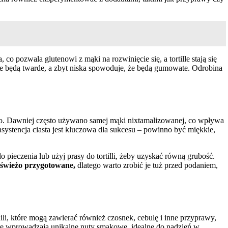
co pozwala glutenowi z mąki na rozwinięcie się, a tortille stają się
, że będą twarde, a zbyt niska spowoduje, że będą gumowate. Odrobina
asto. Dawniej często używano samej mąki nixtamalizowanej, co wpływa
onsystencja ciasta jest kluczowa dla sukcesu – powinno być miękkie,
pieczenia lub użyj prasy do tortilli, żeby uzyskać równą grubość.
 świeżo przygotowane,
dlatego warto zrobić je tuż przed podaniem,
ili, które mogą zawierać również czosnek, cebulę i inne przyprawy,
óre wprowadzają unikalne nuty smakowe, idealne do nadzień w