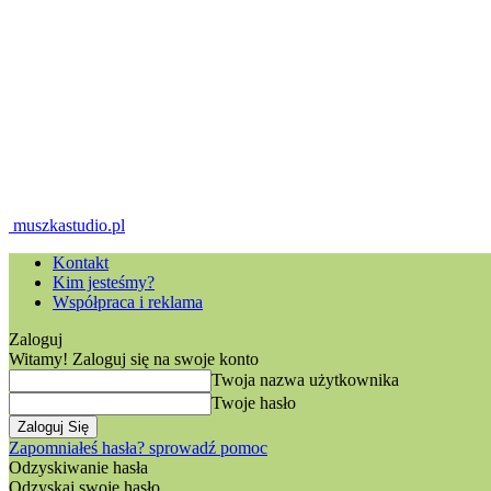
muszkastudio.pl
Kontakt
Kim jesteśmy?
Współpraca i reklama
Zaloguj
Witamy! Zaloguj się na swoje konto
Twoja nazwa użytkownika
Twoje hasło
Zapomniałeś hasła? sprowadź pomoc
Odzyskiwanie hasła
Odzyskaj swoje hasło