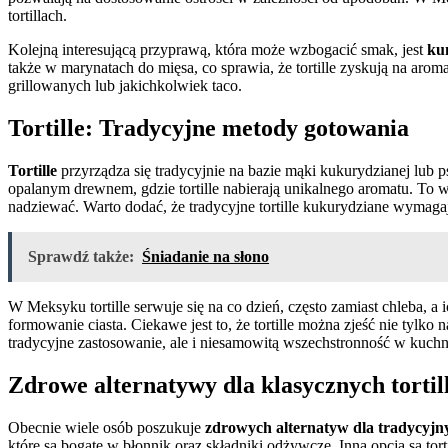
tortillach.
Kolejną interesującą przyprawą, która może wzbogacić smak, jest
ku
także w marynatach do mięsa, co sprawia, że tortille zyskują na arom
grillowanych lub jakichkolwiek taco.
Tortille: Tradycyjne metody gotowania
Tortille
przyrządza się tradycyjnie na bazie mąki kukurydzianej lub 
opalanym drewnem, gdzie tortille nabierają unikalnego aromatu. To 
nadziewać. Warto dodać, że tradycyjne tortille kukurydziane wymaga
Sprawdź także:
Śniadanie na słono
W Meksyku tortille serwuje się na co dzień, często zamiast chleba, a
formowanie ciasta. Ciekawe jest to, że tortille można zjeść nie tylko n
tradycyjne zastosowanie, ale i niesamowitą wszechstronność w kuchn
Zdrowe alternatywy dla klasycznych tortill
Obecnie wiele osób poszukuje
zdrowych alternatyw dla tradycyjnyc
które są bogate w błonnik oraz składniki odżywcze. Inną opcją są to