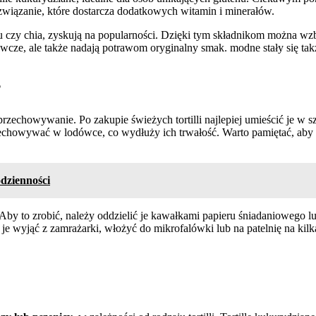
rozwiązanie, które dostarcza dodatkowych witamin i minerałów.
n lnu czy chia, zyskują na popularności. Dzięki tym składnikom można 
żywcze, ale także nadają potrawom oryginalny smak. modne stały się tak
?
rzechowywanie. Po zakupie świeżych tortilli najlepiej umieścić je w s
echowywać w lodówce, co wydłuży ich trwałość. Warto pamiętać, aby n
dzienności
 Aby to zrobić, należy oddzielić je kawałkami papieru śniadaniowego l
y je wyjąć z zamrażarki, włożyć do mikrofalówki lub na patelnię na kil