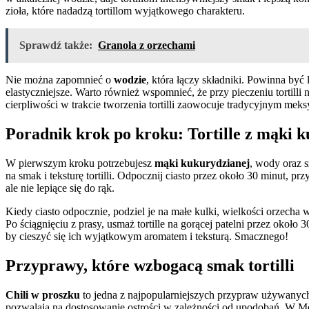
zioła, które nadadzą tortillom wyjątkowego charakteru.
Sprawdź także:
Granola z orzechami
Nie można zapomnieć o
wodzie
, która łączy składniki. Powinna być 
elastyczniejsze. Warto również wspomnieć, że przy pieczeniu tortill
cierpliwości w trakcie tworzenia tortilli zaowocuje tradycyjnym me
Poradnik krok po kroku: Tortille z mąki 
W pierwszym kroku potrzebujesz
mąki kukurydzianej
, wody oraz 
na smak i teksturę tortilli. Odpocznij ciasto przez około 30 minut, 
ale nie lepiące się do rąk.
Kiedy ciasto odpocznie, podziel je na małe kulki, wielkości orzecha
Po ściągnięciu z prasy, usmaż tortille na gorącej patelni przez około
by cieszyć się ich wyjątkowym aromatem i teksturą. Smacznego!
Przyprawy, które wzbogacą smak tortilli
Chili w proszku
to jedna z najpopularniejszych przypraw używanych d
pozwalają na dostosowanie ostrości w zależności od upodobań. W Me