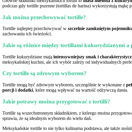
Główne składniki meksykańskich tortilli to
masa mielona z kukuryd
podczas gdy tortille pszenne (tortillas de harina) wykorzystują mąkę 
Jak można przechowywać tortille?
Tortille najlepiej przechowywać w
szczelnie zamkniętym pojemnik
zachowaniu ich świeżości.
Jakie są różnice między tortillami kukurydzianymi a
Tortille kukurydziane mają
intensywniejszy smak i charakterystycz
meksykańskiej kuchni, ale ich wybór zależy od indywidualnych prefe
Czy tortille są zdrowym wyborem?
Tortille mogą być zdrowym wyborem, szczególnie te wykonane z
pe
porcji i dodatki
, które mogą wpływać na wartość odżywczą dania.
Jakie potrawy można przygotować z tortilli?
Tortille są wszechstronnym składnikiem, z którego można przygotowa
sprawia, że są idealnym wyborem do wielu dań.
Meksykańskie tortille to nie tylko kulinarna podstawa, ale także nośni