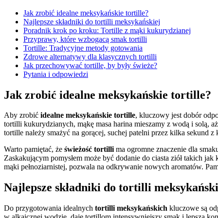
Jak zrobić idealne meksykańskie tortille?
Najlepsze składniki do tortilli meksykańskiej
Poradnik krok po kroku: Tortille z mąki kukurydzianej
Przyprawy, które wzbogacą smak tortilli
Tortille: Tradycyjne metody gotowania
Zdrowe alternatywy dla klasycznych tortilli
Jak przechowywać tortille, by były świeże?
Pytania i odpowiedzi
Jak zrobić idealne meksykańskie tortille?
Aby zrobić
idealne meksykańskie tortille
, kluczowy jest dobór odp
tortilli kukurydzianych, mąkę masa harina mieszamy z wodą i solą, a
tortille należy smażyć na gorącej, suchej patelni przez kilka sekund 
Warto pamiętać, że
świeżość tortilli
ma ogromne znaczenie dla smaku 
Zaskakującym pomysłem może być dodanie do ciasta ziół takich jak
mąki pełnoziarnistej, pozwala na odkrywanie nowych aromatów. Pami
Najlepsze składniki do tortilli meksykański
Do przygotowania idealnych
tortilli meksykańskich
kluczowe są odp
w alkaicznej wodzie, daje tortillom intensywniejszy smak i lepszą k