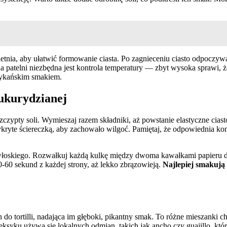
letnia, aby ułatwić formowanie ciasta. Po zagnieceniu ciasto odpoczywa, 
i na patelni niezbędna jest kontrola temperatury — zbyt wysoka sprawi
ksykańskim smakiem.
kukurydzianej
szczypty soli. Wymieszaj razem składniki, aż powstanie elastyczne ci
przykryte ściereczką, aby zachowało wilgoć. Pamiętaj, że odpowiednia k
 włoskiego. Rozwałkuj każdą kulkę między dwoma kawałkami papieru do 
 30-60 sekund z każdej strony, aż lekko zbrązowieją.
Najlepiej smakują
o tortilli, nadająca im głęboki, pikantny smak. To różne mieszanki ch
ksyku używa się lokalnych odmian, takich jak ancho czy guajillo, kt