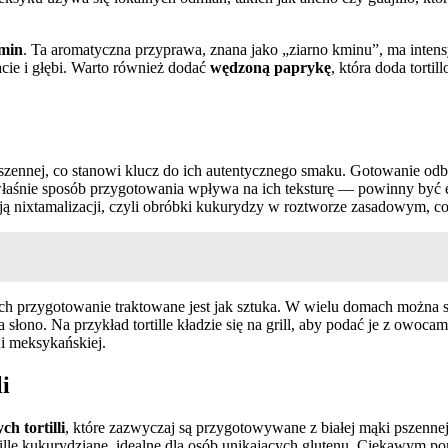
min
. Ta aromatyczna przyprawa, znana jako „ziarno kminu”, ma intens
acie i głębi. Warto również dodać
wędzoną paprykę
, która doda tort
pszennej, co stanowi klucz do ich autentycznego smaku. Gotowanie odby
właśnie sposób przygotowania wpływa na ich teksturę — powinny być ela
ją nixtamalizacji, czyli obróbki kukurydzy w roztworze zasadowym, co
 ich przygotowanie traktowane jest jak sztuka. W wielu domach można s
a słono. Na przykład tortille kładzie się na grill, aby podać je z owocam
i meksykańskiej.
i
h tortilli
, które zazwyczaj są przygotowywane z białej mąki pszennej
rtille kukurydziane, idealne dla osób unikających glutenu. Ciekawym p