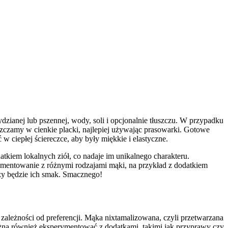
zianej lub pszennej, wody, soli i opcjonalnie tłuszczu. W przypadku
aszczamy w cienkie placki, najlepiej używając prasowarki. Gotowe
 w ciepłej ściereczce, aby były miękkie i elastyczne.
kiem lokalnych ziół, co nadaje im unikalnego charakteru.
ymentowanie z różnymi rodzajami mąki, na przykład z dodatkiem
szy będzie ich smak. Smacznego!
zależności od preferencji. Mąka nixtamalizowana, czyli przetwarzana
 Można również eksperymentować z dodatkami, takimi jak przyprawy czy