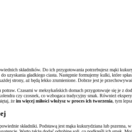
owiednich składników. Do ich przygotowania potrzebujesz mąki kukuryd
ż do uzyskania gładkiego ciasta. Następnie formujemy kulki, które spł
z każdej strony, aż będą lekko zrumienione. Dobrze jest je przechowywać
potraw. Czasami w meksykańskich domach przygotowuje się je z dodat
 kolendra czy czosnek, co wzbogaca tradycyjny smak. Również eksper
ętaj, że
im więcej miłości włożysz w proces ich tworzenia
, tym lep
ej
owiednie składniki. Podstawą jest mąka kukurydziana lub pszenna, w 
onsystencję. Warto także dodać odrobinę soli, co podkreśli ich smak.