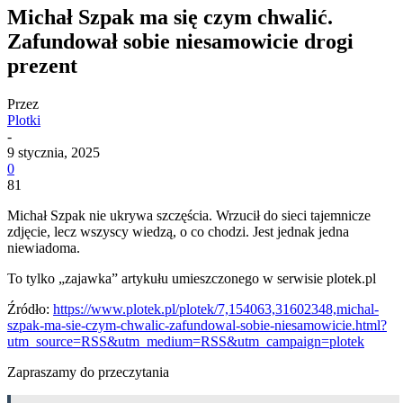
Michał Szpak ma się czym chwalić.
Zafundował sobie niesamowicie drogi
prezent
Przez
Plotki
-
9 stycznia, 2025
0
81
Michał Szpak nie ukrywa szczęścia. Wrzucił do sieci tajemnicze
zdjęcie, lecz wszyscy wiedzą, o co chodzi. Jest jednak jedna
niewiadoma.
To tylko „zajawka” artykułu umieszczonego w serwisie plotek.pl
Źródło:
https://www.plotek.pl/plotek/7,154063,31602348,michal-
szpak-ma-sie-czym-chwalic-zafundowal-sobie-niesamowicie.html?
utm_source=RSS&utm_medium=RSS&utm_campaign=plotek
Zapraszamy do przeczytania