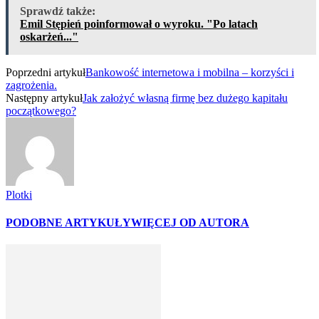
Sprawdź także:
Emil Stępień poinformował o wyroku. "Po latach
oskarżeń..."
Poprzedni artykuł
Bankowość internetowa i mobilna – korzyści i
zagrożenia.
Następny artykuł
Jak założyć własną firmę bez dużego kapitału
początkowego?
Plotki
PODOBNE ARTYKUŁY
WIĘCEJ OD AUTORA