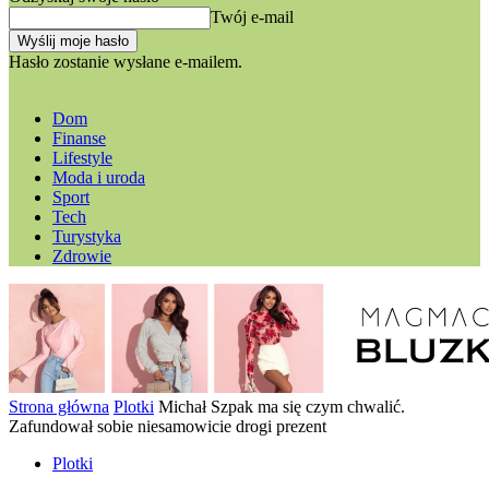
Twój e-mail
Hasło zostanie wysłane e-mailem.
Dom
Finanse
Lifestyle
Moda i uroda
Sport
Tech
Turystyka
Zdrowie
Strona główna
Plotki
Michał Szpak ma się czym chwalić.
Zafundował sobie niesamowicie drogi prezent
Plotki