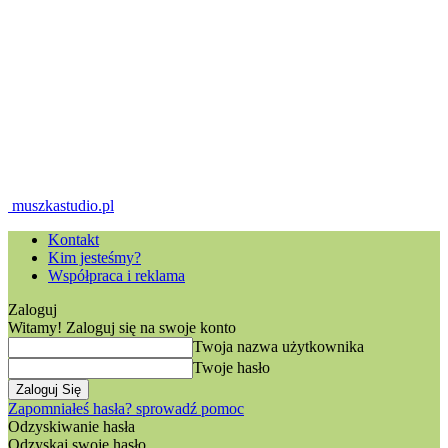
muszkastudio.pl
Kontakt
Kim jesteśmy?
Współpraca i reklama
Zaloguj
Witamy! Zaloguj się na swoje konto
Twoja nazwa użytkownika
Twoje hasło
Zapomniałeś hasła? sprowadź pomoc
Odzyskiwanie hasła
Odzyskaj swoje hasło