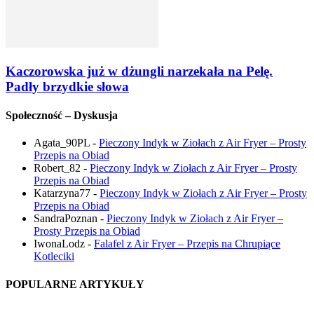
Kaczorowska już w dżungli narzekała na Pelę.
Padły brzydkie słowa
Społeczność – Dyskusja
Agata_90PL
-
Pieczony Indyk w Ziołach z Air Fryer – Prosty
Przepis na Obiad
Robert_82
-
Pieczony Indyk w Ziołach z Air Fryer – Prosty
Przepis na Obiad
Katarzyna77
-
Pieczony Indyk w Ziołach z Air Fryer – Prosty
Przepis na Obiad
SandraPoznan
-
Pieczony Indyk w Ziołach z Air Fryer –
Prosty Przepis na Obiad
IwonaLodz
-
Falafel z Air Fryer – Przepis na Chrupiące
Kotleciki
POPULARNE ARTYKUŁY