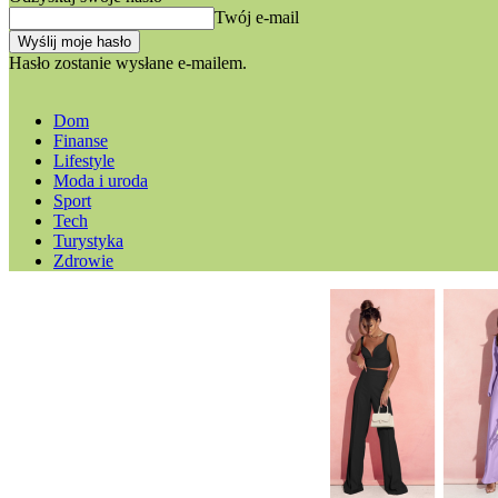
Twój e-mail
Hasło zostanie wysłane e-mailem.
Dom
Finanse
Lifestyle
Moda i uroda
Sport
Tech
Turystyka
Zdrowie