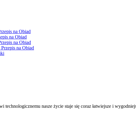
Przepis na Obiad
zepis na Obiad
Przepis na Obiad
y Przepis na Obiad
iki
 technologicznemu nasze życie staje się coraz łatwiejsze i wygodniejs