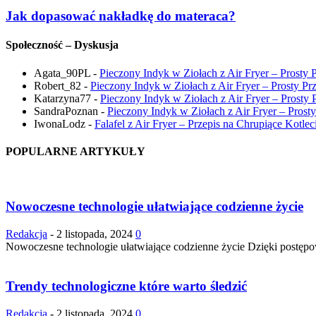
Jak dopasować nakładkę do materaca?
Społeczność – Dyskusja
Agata_90PL
-
Pieczony Indyk w Ziołach z Air Fryer – Prosty 
Robert_82
-
Pieczony Indyk w Ziołach z Air Fryer – Prosty Pr
Katarzyna77
-
Pieczony Indyk w Ziołach z Air Fryer – Prosty 
SandraPoznan
-
Pieczony Indyk w Ziołach z Air Fryer – Prost
IwonaLodz
-
Falafel z Air Fryer – Przepis na Chrupiące Kotlec
POPULARNE ARTYKUŁY
Nowoczesne technologie ułatwiające codzienne życie
Redakcja
-
2 listopada, 2024
0
Nowoczesne technologie ułatwiające codzienne życie Dzięki postępowi
Trendy technologiczne które warto śledzić
Redakcja
-
2 listopada, 2024
0