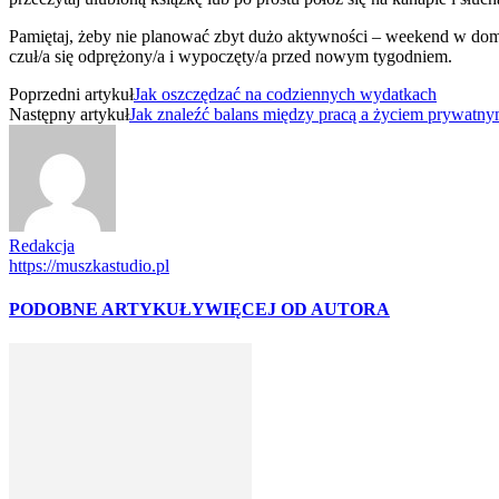
Pamiętaj, żeby nie planować zbyt dużo aktywności – weekend w domu 
czuł/a się odprężony/a i wypoczęty/a przed nowym tygodniem.
Poprzedni artykuł
Jak oszczędzać na codziennych wydatkach
Następny artykuł
Jak znaleźć balans między pracą a życiem prywatn
Redakcja
https://muszkastudio.pl
PODOBNE ARTYKUŁY
WIĘCEJ OD AUTORA