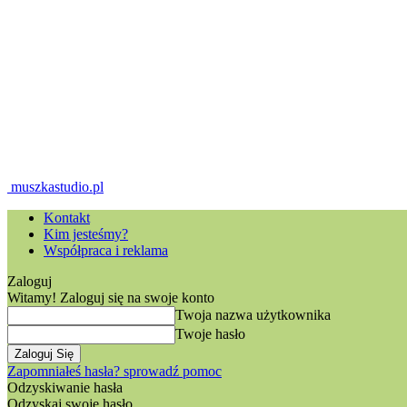
muszkastudio.pl
Kontakt
Kim jesteśmy?
Współpraca i reklama
Zaloguj
Witamy! Zaloguj się na swoje konto
Twoja nazwa użytkownika
Twoje hasło
Zapomniałeś hasła? sprowadź pomoc
Odzyskiwanie hasła
Odzyskaj swoje hasło