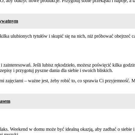
, aby odkryć nowe produkcje. Przygotuj sobie przekąski i napoje, a t
prywatnym
 kilka ulubionych tytułów i skupić się na nich, niż próbować obejrzeć 
 zainteresowań. Jeśli lubisz rękodzieło, możesz poświęcić kilka godzi
pisy i przygotuj pyszne dania dla siebie i swoich bliskich.
 zajęciami – ważne jest, żeby robić to, co sprawia Ci przyjemność. Moż
zasem
aks. Weekend w domu może być idealną okazją, aby zadbać o siebie i o
haj muzyki.