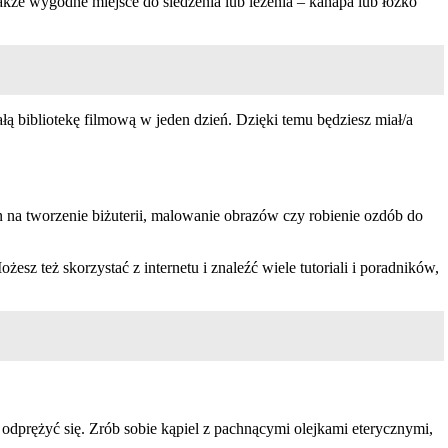
akże wygodne miejsce do siedzenia lub leżenia – kanapa lub łóżko
całą bibliotekę filmową w jeden dzień. Dzięki temu będziesz miał/a
n na tworzenie biżuterii, malowanie obrazów czy robienie ozdób do
esz też skorzystać z internetu i znaleźć wiele tutoriali i poradników,
dprężyć się. Zrób sobie kąpiel z pachnącymi olejkami eterycznymi,