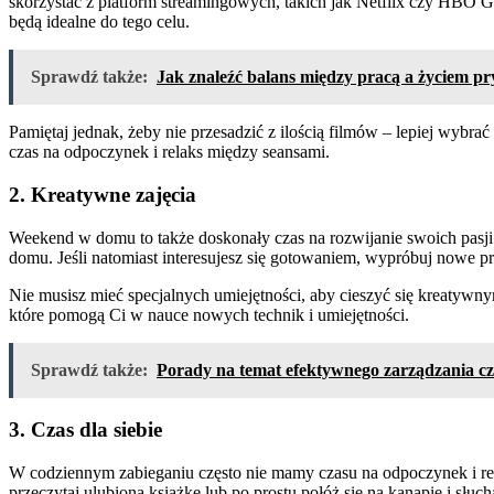
skorzystać z platform streamingowych, takich jak Netflix czy HBO GO
będą idealne do tego celu.
Sprawdź także:
Jak znaleźć balans między pracą a życiem 
Pamiętaj jednak, żeby nie przesadzić z ilością filmów – lepiej wybrać
czas na odpoczynek i relaks między seansami.
2. Kreatywne zajęcia
Weekend w domu to także doskonały czas na rozwijanie swoich pasji i
domu. Jeśli natomiast interesujesz się gotowaniem, wypróbuj nowe prze
Nie musisz mieć specjalnych umiejętności, aby cieszyć się kreatywnymi
które pomogą Ci w nauce nowych technik i umiejętności.
Sprawdź także:
Porady na temat efektywnego zarządzania c
3. Czas dla siebie
W codziennym zabieganiu często nie mamy czasu na odpoczynek i rel
przeczytaj ulubioną książkę lub po prostu połóż się na kanapie i słuc