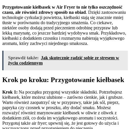
Przygotowanie kiełbasek w Air Fryer to nie tylko oszczędność
czasu, ale również zdrowy sposób na obiad
. Dzięki zastosowaniu
technologie cyrkulacji powietrza, kiełbaski stają się znacznie mniej
tłuste w porównaniu do tradycyjnego smażenia. Co ciekawe,
niektóre osoby dodają przed pieczeniem odrobinę przypraw lub
lekką marynatę, co jeszcze bardziej wydobywa smak. Przykładowo,
kiełbaski z dodatkiem czosnku i rozmarynu nabierają wyjątkowego
aromatu, który zachwyci niejednego smakosza.
Sprawdź także:
Jak skutecznie radzić sobie ze stresem w
życiu codziennym
Krok po kroku: Przygotowanie kiełbasek
Krok 1:
Na początku przygotuj wszystkie składniki. Potrzebujesz
kiełbasek, które możesz ulubione – zarówno cienkie, jak i grubsze.
Warto również zaopatrzyć się w przyprawy, takie jak sól, pieprz,
papryka czy czosnek w proszku, aby dodać smaku. Możesz
rozważyć również marynowanie kiełbasek w oliwie z oliwek z
dodatkiem ziół, co doda im wyjątkowego aromatu i soczystości.
Przygotuj także air fryer; upewnij się, że jest gotowy do użycia i
wyczyszczony przed przystąpieniem do pieczenia.