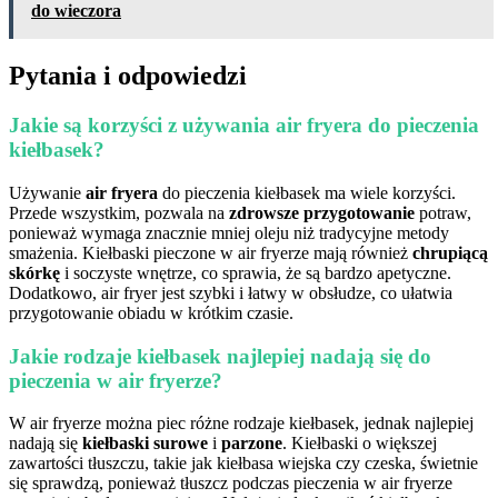
do wieczora
Pytania i odpowiedzi
Jakie są korzyści z używania air fryera do pieczenia
kiełbasek?
Używanie
air fryera
do pieczenia kiełbasek ma wiele korzyści.
Przede wszystkim, pozwala na
zdrowsze przygotowanie
potraw,
ponieważ wymaga znacznie mniej oleju niż tradycyjne metody
smażenia. Kiełbaski pieczone w air fryerze mają również
chrupiącą
skórkę
i soczyste wnętrze, co sprawia, że są bardzo apetyczne.
Dodatkowo, air fryer jest szybki i łatwy w obsłudze, co ułatwia
przygotowanie obiadu w krótkim czasie.
Jakie rodzaje kiełbasek najlepiej nadają się do
pieczenia w air fryerze?
W air fryerze można piec różne rodzaje kiełbasek, jednak najlepiej
nadają się
kiełbaski surowe
i
parzone
. Kiełbaski o większej
zawartości tłuszczu, takie jak kiełbasa wiejska czy czeska, świetnie
się sprawdzą, ponieważ tłuszcz podczas pieczenia w air fryerze