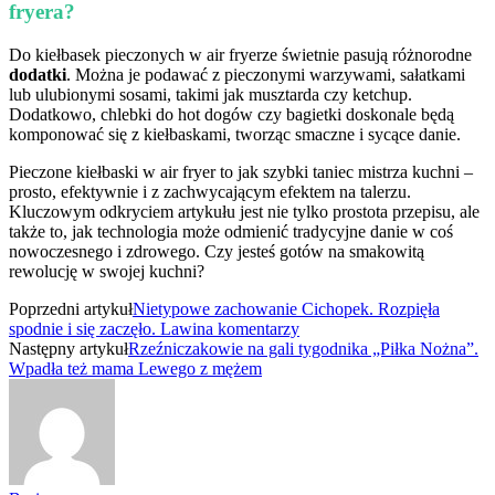
fryera?
Do kiełbasek pieczonych w air fryerze świetnie pasują różnorodne
dodatki
. Można je podawać z pieczonymi warzywami, sałatkami
lub ulubionymi sosami, takimi jak musztarda czy ketchup.
Dodatkowo, chlebki do hot dogów czy bagietki doskonale będą
komponować się z kiełbaskami, tworząc smaczne i sycące danie.
Pieczone kiełbaski w air fryer to jak szybki taniec mistrza kuchni –
prosto, efektywnie i z zachwycającym efektem na talerzu.
Kluczowym odkryciem artykułu jest nie tylko prostota przepisu, ale
także to, jak technologia może odmienić tradycyjne danie w coś
nowoczesnego i zdrowego. Czy jesteś gotów na smakowitą
rewolucję w swojej kuchni?
Poprzedni artykuł
Nietypowe zachowanie Cichopek. Rozpięła
spodnie i się zaczęło. Lawina komentarzy
Następny artykuł
Rzeźniczakowie na gali tygodnika „Piłka Nożna”.
Wpadła też mama Lewego z mężem