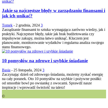
Jakie są najczęstsze błędy w zarządzaniu finansami i
jak ich unikać?
Tomek
-
2 grudnia, 2024
3
Zarządzanie finansami to sztuka wymagająca zarówno wiedzy, jak i
praktyki. Najczęstsze błędy, takie jak brak budżetowania czy
impulsywne zakupy, można łatwo uniknąć. Kluczem jest
planowanie, monitorowanie wydatków i regularna analiza swojego
stanu finansowego.
10 pomysłów na zdrowe i szybkie śniadanie
Basia
-
25 listopada, 2024
3
Zaczynając dzień od zdrowego śniadania, możemy zyskać energię
na cały poranek. Oto 10 pomysłów na szybkie i pożywne posiłki:
od smoothie bowl po owsiankę z owocami. Sprawdź nasze
inspiracje i wprowadź świeżość na talerz!
©