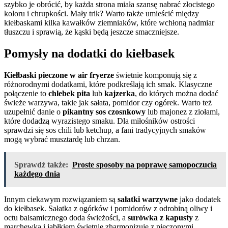
szybko je obrócić, by każda strona miała szansę nabrać złocistego
koloru i chrupkości. Mały trik? Warto także umieścić między
kiełbaskami kilka kawałków ziemniaków, które wchłoną nadmiar
tłuszczu i sprawią, że kąski będą jeszcze smaczniejsze.
Pomysły na dodatki do kiełbasek
Kiełbaski pieczone w air fryerze
świetnie komponują się z
różnorodnymi dodatkami, które podkreślają ich smak. Klasyczne
połączenie to
chlebek pita
lub
kajzerka
, do których można dodać
świeże warzywa, takie jak sałata, pomidor czy ogórek. Warto też
uzupełnić danie o
pikantny sos czosnkowy
lub majonez z ziołami,
które dodadzą wyrazistego smaku. Dla miłośników ostrości
sprawdzi się sos chili lub ketchup, a fani tradycyjnych smaków
mogą wybrać musztardę lub chrzan.
Sprawdź także:
Proste sposoby na poprawę samopoczucia
każdego dnia
Innym ciekawym rozwiązaniem są
sałatki warzywne
jako dodatek
do kiełbasek. Sałatka z ogórków i pomidorów z odrobiną oliwy i
octu balsamicznego doda świeżości, a
surówka z kapusty
z
marchewką i jabłkiem świetnie zharmonizuje z pieczonymi