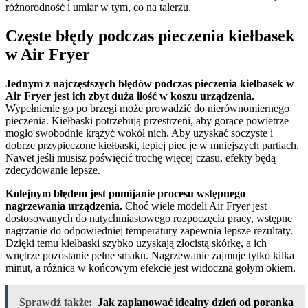
różnorodność i umiar w tym, co na talerzu.
Częste błędy podczas pieczenia kiełbasek
w Air Fryer
Jednym z najczęstszych błędów podczas pieczenia kiełbasek w
Air Fryer jest ich zbyt duża ilość w koszu urządzenia.
Wypełnienie go po brzegi może prowadzić do nierównomiernego
pieczenia. Kiełbaski potrzebują przestrzeni, aby gorące powietrze
mogło swobodnie krążyć wokół nich. Aby uzyskać soczyste i
dobrze przypieczone kiełbaski, lepiej piec je w mniejszych partiach.
Nawet jeśli musisz poświęcić trochę więcej czasu, efekty będą
zdecydowanie lepsze.
Kolejnym błędem jest pomijanie procesu wstępnego
nagrzewania urządzenia.
Choć wiele modeli Air Fryer jest
dostosowanych do natychmiastowego rozpoczęcia pracy, wstępne
nagrzanie do odpowiedniej temperatury zapewnia lepsze rezultaty.
Dzięki temu kiełbaski szybko uzyskają złocistą skórkę, a ich
wnętrze pozostanie pełne smaku. Nagrzewanie zajmuje tylko kilka
minut, a różnica w końcowym efekcie jest widoczna gołym okiem.
Sprawdź także:
Jak zaplanować idealny dzień od poranka