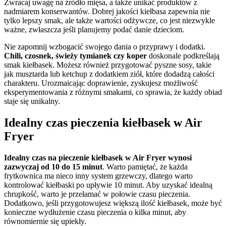
Zwracaj uwagę na źródło mięsa, a także unikać produktów z
nadmiarem konserwantów. Dobrej jakości kiełbasa zapewnia nie
tylko lepszy smak, ale także wartości odżywcze, co jest niezwykle
ważne, zwłaszcza jeśli planujemy podać danie dzieciom.
Nie zapomnij wzbogacić swojego dania o przyprawy i dodatki.
Chili, czosnek, świeży tymianek czy koper
doskonale podkreślają
smak kiełbasek. Możesz również przygotować pyszne sosy, takie
jak musztarda lub ketchup z dodatkiem ziół, które dodadzą całości
charakteru. Urozmaicając doprawienie, zyskujesz możliwość
eksperymentowania z różnymi smakami, co sprawia, że każdy obiad
staje się unikalny.
Idealny czas pieczenia kiełbasek w Air
Fryer
Idealny czas na pieczenie kiełbasek w Air Fryer wynosi
zazwyczaj od 10 do 15 minut
. Warto pamiętać, że każda
frytkownica ma nieco inny system grzewczy, dlatego warto
kontrolować kiełbaski po upływie 10 minut. Aby uzyskać idealną
chrupkość, warto je przełamać w połowie czasu pieczenia.
Dodatkowo, jeśli przygotowujesz większą ilość kiełbasek, może być
konieczne wydłużenie czasu pieczenia o kilka minut, aby
równomiernie się upiekły.