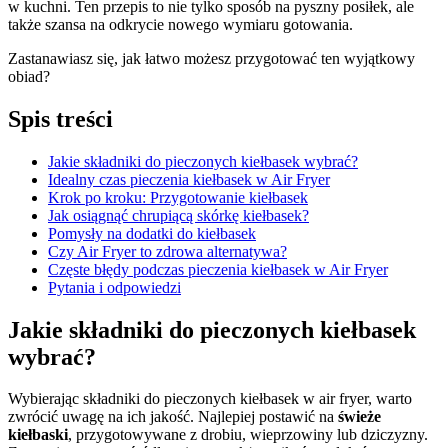
w kuchni. Ten przepis to nie tylko sposób na pyszny posiłek, ale
także szansa na odkrycie nowego wymiaru gotowania.
Zastanawiasz się, jak łatwo możesz przygotować ten wyjątkowy
obiad?
Spis treści
Jakie składniki do pieczonych kiełbasek wybrać?
Idealny czas pieczenia kiełbasek w Air Fryer
Krok po kroku: Przygotowanie kiełbasek
Jak osiągnąć chrupiącą skórkę kiełbasek?
Pomysły na dodatki do kiełbasek
Czy Air Fryer to zdrowa alternatywa?
Częste błędy podczas pieczenia kiełbasek w Air Fryer
Pytania i odpowiedzi
Jakie składniki do pieczonych kiełbasek
wybrać?
Wybierając składniki do pieczonych kiełbasek w air fryer, warto
zwrócić uwagę na ich jakość. Najlepiej postawić na
świeże
kiełbaski
, przygotowywane z drobiu, wieprzowiny lub dziczyzny.