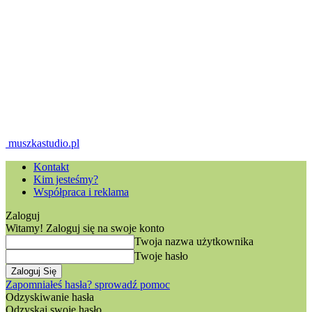
muszkastudio.pl
Kontakt
Kim jesteśmy?
Współpraca i reklama
Zaloguj
Witamy! Zaloguj się na swoje konto
Twoja nazwa użytkownika
Twoje hasło
Zapomniałeś hasła? sprowadź pomoc
Odzyskiwanie hasła
Odzyskaj swoje hasło