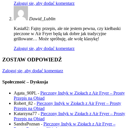
Zaloguj się, aby dodać komentarz
Dawid_Lublin
Kasia82: Fajny przepis, ale nie jestem pewna, czy kiełbaski
pieczone w Air Fryer będą tak dobre jak tradycyjne
grillowane… Może spróbuję, ale wolę klasykę!
Zaloguj się, aby dodać komentarz
ZOSTAW ODPOWIEDŹ
Zaloguj się, aby dodać komentarz
Społeczność – Dyskusja
Agata_90PL
-
Pieczony Indyk w Ziołach z Air Fryer – Prosty
Przepis na Obiad
Robert_82
-
Pieczony Indyk w Ziołach z Air Fryer – Prosty
Przepis na Obiad
Katarzyna77
-
Pieczony Indyk w Ziołach z Air Fryer – Prosty
Przepis na Obiad
SandraPoznan
-
Pieczony Indyk w Ziołach z Air Fryer –