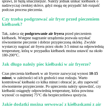
sprawi, że będą smaczniejsze. Należy jednak unikać kiełbasek o
nadzwyczaj cienkiej skórce, gdyż mogą się przypalić lub rozpaść
podczas procesu pieczenia.
Czy trzeba podgrzewać air fryer przed pieczeniem
kiełbasek?
Tak, zaleca się
podgrzewanie air fryera
przed pieczeniem
kiełbasek. Wstępne nagrzanie urządzenia pozwala uzyskać
równomierne pieczenie i dobrze przypieczoną skórkę. Zwykle
wystarczy nagrzać air fryera przez około 3-5 minut na odpowiednią
temperaturę, którą w przypadku kiełbasek można ustawić na około
180-200°C.
Jak długo należy piec kiełbaski w air fryerze?
Czas pieczenia kiełbasek w air fryerze zazwyczaj wynosi
10-15
minut
, w zależności od ich grubości oraz rodzaju. Warto
kontrolować kiełbaski co kilka minut i obracać je, aby zapewnić
równomierne przypieczenie. Po upieczeniu należy sprawdzić, czy
kiełbaski osiągnęły odpowiednią temperaturę, która powinna
wynosić co najmniej 75°C dla bezpieczeństwa spożycia.
Jakie dodatki można serwować z kiełbaskami z air