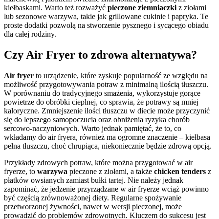
kiełbaskami. Warto też rozważyć
pieczone ziemniaczki
z ziołami
lub sezonowe warzywa, takie jak grillowane cukinie i papryka. Te
proste dodatki pozwolą na stworzenie pysznego i sycącego obiadu
dla całej rodziny.
Czy Air Fryer to zdrowa alternatywa?
Air fryer
to urządzenie, które zyskuje popularność ze względu na
możliwość przygotowywania potraw z minimalną ilością tłuszczu.
W porównaniu do tradycyjnego smażenia, wykorzystuje gorące
powietrze do obróbki cieplnej, co sprawia, że potrawy są mniej
kaloryczne. Zmniejszenie ilości tłuszczu w diecie może przyczynić
się do lepszego samopoczucia oraz obniżenia ryzyka chorób
sercowo-naczyniowych. Warto jednak pamiętać, że to, co
wkładamy do air fryera, również ma ogromne znaczenie – kiełbasa
pełna tłuszczu, choć chrupiąca, niekoniecznie będzie zdrową opcją.
Przykłady zdrowych potraw, które można przygotować w air
fryerze, to
warzywa
pieczone z ziołami, a także
chicken tenders
z
płatków owsianych zamiast bułki tartej. Nie należy jednak
zapominać, że jedzenie przyrządzane w air fryerze wciąż powinno
być częścią zrównoważonej diety. Regularne spożywanie
przetworzonej żywności, nawet w wersji pieczonej, może
prowadzić do problemów zdrowotnych. Kluczem do sukcesu jest