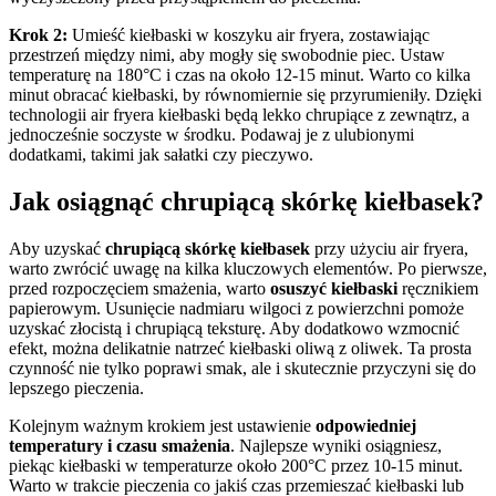
Krok 2:
Umieść kiełbaski w koszyku air fryera, zostawiając
przestrzeń między nimi, aby mogły się swobodnie piec. Ustaw
temperaturę na 180°C i czas na około 12-15 minut. Warto co kilka
minut obracać kiełbaski, by równomiernie się przyrumieniły. Dzięki
technologii air fryera kiełbaski będą lekko chrupiące z zewnątrz, a
jednocześnie soczyste w środku. Podawaj je z ulubionymi
dodatkami, takimi jak sałatki czy pieczywo.
Jak osiągnąć chrupiącą skórkę kiełbasek?
Aby uzyskać
chrupiącą skórkę kiełbasek
przy użyciu air fryera,
warto zwrócić uwagę na kilka kluczowych elementów. Po pierwsze,
przed rozpoczęciem smażenia, warto
osuszyć kiełbaski
ręcznikiem
papierowym. Usunięcie nadmiaru wilgoci z powierzchni pomoże
uzyskać złocistą i chrupiącą teksturę. Aby dodatkowo wzmocnić
efekt, można delikatnie natrzeć kiełbaski oliwą z oliwek. Ta prosta
czynność nie tylko poprawi smak, ale i skutecznie przyczyni się do
lepszego pieczenia.
Kolejnym ważnym krokiem jest ustawienie
odpowiedniej
temperatury i czasu smażenia
. Najlepsze wyniki osiągniesz,
piekąc kiełbaski w temperaturze około 200°C przez 10-15 minut.
Warto w trakcie pieczenia co jakiś czas przemieszać kiełbaski lub