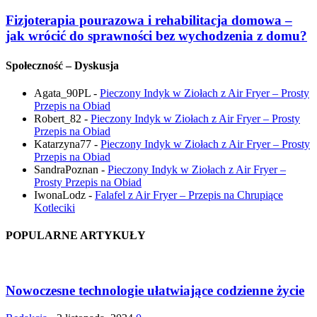
Fizjoterapia pourazowa i rehabilitacja domowa –
jak wrócić do sprawności bez wychodzenia z domu?
Społeczność – Dyskusja
Agata_90PL
-
Pieczony Indyk w Ziołach z Air Fryer – Prosty
Przepis na Obiad
Robert_82
-
Pieczony Indyk w Ziołach z Air Fryer – Prosty
Przepis na Obiad
Katarzyna77
-
Pieczony Indyk w Ziołach z Air Fryer – Prosty
Przepis na Obiad
SandraPoznan
-
Pieczony Indyk w Ziołach z Air Fryer –
Prosty Przepis na Obiad
IwonaLodz
-
Falafel z Air Fryer – Przepis na Chrupiące
Kotleciki
POPULARNE ARTYKUŁY
Nowoczesne technologie ułatwiające codzienne życie