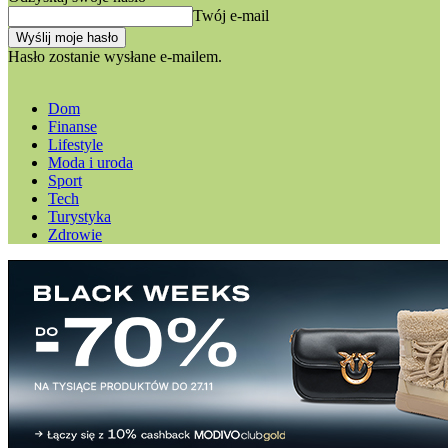
Twój e-mail
Hasło zostanie wysłane e-mailem.
Dom
Finanse
Lifestyle
Moda i uroda
Sport
Tech
Turystyka
Zdrowie