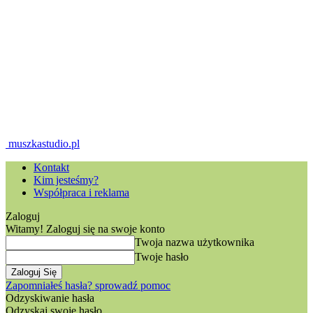
muszkastudio.pl
Kontakt
Kim jesteśmy?
Współpraca i reklama
Zaloguj
Witamy! Zaloguj się na swoje konto
Twoja nazwa użytkownika
Twoje hasło
Zapomniałeś hasła? sprowadź pomoc
Odzyskiwanie hasła
Odzyskaj swoje hasło