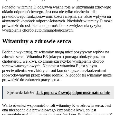
Ponadto, witamina D odgrywa ważną rolę w utrzymaniu zdrowego
układu odpornościowego. Jest ona nie tylko niezbędna dla
prawidłowego funkcjonowania kości i mięśni, ale także wpływa na
aktywność komórek odpornościowych. Niedobór witaminy D może
prowadzić do osłabienia odporności oraz zwiększenia ryzyka
wystąpienia chorób autoimmunologicznych.
Witaminy a zdrowie serca
Badania wykazują, że witaminy mogą mieć pozytywny wpływ na
zdrowie serca. Witamina B3 (niacyna) pomaga obniżyć poziom
cholesterolu we krwi, co zmniejsza ryzyko wystąpienia chorób
sercowo-naczyniowych. Natomiast witamina E jest silnym
przeciwutleniaczem, który chroni komórki przed uszkodzeniami
spowodowanymi przez wolne rodniki. Niedobór tej witaminy może
prowadzić do zaburzeń pracy serca.
Sprawdź także:
Jak poprawić swoją odporność naturalnie
Warto również wspomnieć o roli witaminy K w zdrowiu serca. Jest
ona niezbędna dla prawidłowego krzepnięcia krwi, co jest
szczególnie ważne w przypadku urazów i ran. Ponadto, witamina K