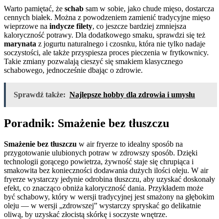
Warto pamiętać, że
schab
sam w sobie, jako chude mięso, dostarcza
cennych białek. Można z powodzeniem zamienić tradycyjne mięso
wieprzowe na
indycze filety
, co jeszcze bardziej zmniejsza
kaloryczność potrawy. Dla dodatkowego smaku, sprawdzi się też
marynata
z jogurtu naturalnego i czosnku, która nie tylko nadaje
soczystości, ale także przyspiesza proces pieczenia w frytkownicy.
Takie zmiany pozwalają cieszyć się smakiem klasycznego
schabowego, jednocześnie dbając o zdrowie.
Sprawdź także:
Najlepsze hobby dla zdrowia i umysłu
Poradnik: Smażenie bez tłuszczu
Smażenie bez tłuszczu
w air fryerze to idealny sposób na
przygotowanie ulubionych potraw w zdrowszy sposób. Dzięki
technologii gorącego powietrza, żywność staje się chrupiąca i
smakowita bez konieczności dodawania dużych ilości oleju. W air
fryerze wystarczy jedynie odrobina tłuszczu, aby uzyskać doskonały
efekt, co znacząco obniża kaloryczność dania. Przykładem może
być schabowy, który w wersji tradycyjnej jest smażony na głębokim
oleju — w wersji „zdrowszej” wystarczy spryskać go delikatnie
oliwą, by uzyskać złocistą skórkę i soczyste wnętrze.