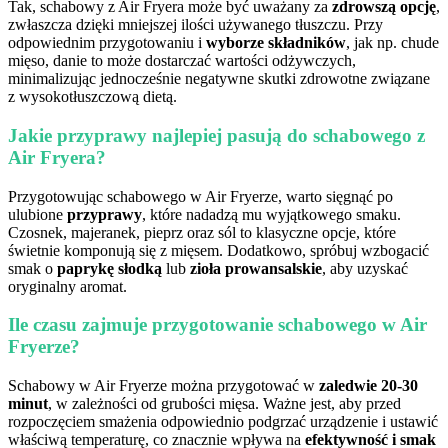
Tak, schabowy z Air Fryera może być uważany za
zdrowszą opcję
,
zwłaszcza dzięki mniejszej ilości używanego tłuszczu. Przy
odpowiednim przygotowaniu i
wyborze składników
, jak np. chude
mięso, danie to może dostarczać wartości odżywczych,
minimalizując jednocześnie negatywne skutki zdrowotne związane
z wysokotłuszczową dietą.
Jakie przyprawy najlepiej pasują do schabowego z
Air Fryera?
Przygotowując schabowego w Air Fryerze, warto sięgnąć po
ulubione
przyprawy
, które nadadzą mu wyjątkowego smaku.
Czosnek, majeranek, pieprz oraz sól to klasyczne opcje, które
świetnie komponują się z mięsem. Dodatkowo, spróbuj wzbogacić
smak o
paprykę słodką
lub
zioła prowansalskie
, aby uzyskać
oryginalny aromat.
Ile czasu zajmuje przygotowanie schabowego w Air
Fryerze?
Schabowy w Air Fryerze można przygotować w
zaledwie 20-30
minut
, w zależności od grubości mięsa. Ważne jest, aby przed
rozpoczęciem smażenia odpowiednio podgrzać urządzenie i ustawić
właściwą temperaturę, co znacznie wpływa na
efektywność i smak