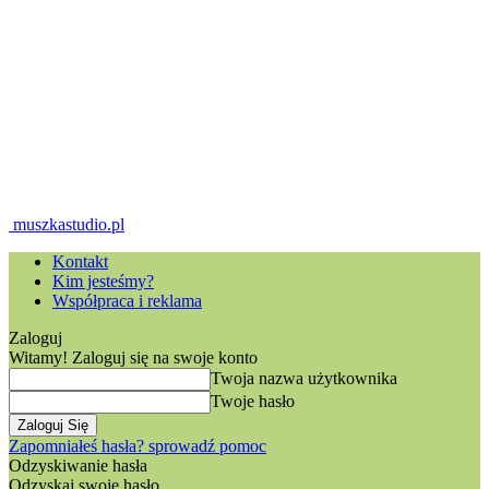
muszkastudio.pl
Kontakt
Kim jesteśmy?
Współpraca i reklama
Zaloguj
Witamy! Zaloguj się na swoje konto
Twoja nazwa użytkownika
Twoje hasło
Zapomniałeś hasła? sprowadź pomoc
Odzyskiwanie hasła
Odzyskaj swoje hasło