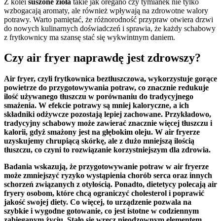
Z kolei
suszone zioła
takie jak oregano czy tymianek nie tylko
wzbogacają aromaty, ale również wpływają na zdrowotne walory
potrawy. Warto pamiętać, że różnorodność przypraw otwiera drzwi
do nowych kulinarnych doświadczeń i sprawia, że każdy schabowy
z frytkownicy ma szansę stać się wykwintnym daniem.
Czy air fryer naprawdę jest zdrowszy?
Air fryer, czyli frytkownica beztłuszczowa, wykorzystuje gorące
powietrze do przygotowywania potraw, co znacznie redukuje
ilość używanego tłuszczu w porównaniu do tradycyjnego
smażenia. W efekcie potrawy są mniej kaloryczne, a ich
składniki odżywcze pozostają lepiej zachowane. Przykładowo,
tradycyjny schabowy może zawierać znacznie więcej tłuszczu i
kalorii, gdyż smażony jest na głębokim oleju. W air fryerze
uzyskujemy chrupiącą skórkę, ale z dużo mniejszą ilością
tłuszczu, co czyni to rozwiązanie korzystniejszym dla zdrowia.
Badania wskazują, że przygotowywanie potraw w air fryerze
może zmniejszyć ryzyko wystąpienia chorób serca oraz innych
schorzeń związanych z otyłością. Ponadto, dietetycy polecają air
fryery osobom, które chcą ograniczyć cholesterol i poprawić
jakość swojej diety. Co więcej, to urządzenie pozwala na
szybkie i wygodne gotowanie, co jest istotne w codziennym
zabieganym życiu. Stało się wręcz nieodzownym elementem