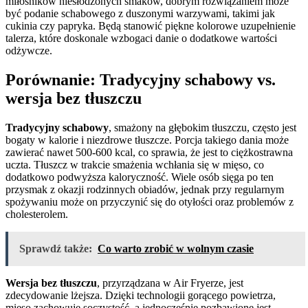
miłośników niesłodzonych smaków, dobrym rozwiązaniem może
być podanie schabowego z duszonymi warzywami, takimi jak
cukinia czy papryka. Będą stanowić piękne kolorowe uzupełnienie
talerza, które doskonale wzbogaci danie o dodatkowe wartości
odżywcze.
Porównanie: Tradycyjny schabowy vs.
wersja bez tłuszczu
Tradycyjny schabowy
, smażony na głębokim tłuszczu, często jest
bogaty w kalorie i niezdrowe tłuszcze. Porcja takiego dania może
zawierać nawet 500-600 kcal, co sprawia, że jest to ciężkostrawna
uczta. Tłuszcz w trakcie smażenia wchłania się w mięso, co
dodatkowo podwyższa kaloryczność. Wiele osób sięga po ten
przysmak z okazji rodzinnych obiadów, jednak przy regularnym
spożywaniu może on przyczynić się do otyłości oraz problemów z
cholesterolem.
Sprawdź także:
Co warto zrobić w wolnym czasie
Wersja bez tłuszczu
, przyrządzana w Air Fryerze, jest
zdecydowanie lżejsza. Dzięki technologii gorącego powietrza,
mięso zachowuje soczystość, a jednocześnie pozbawione jest