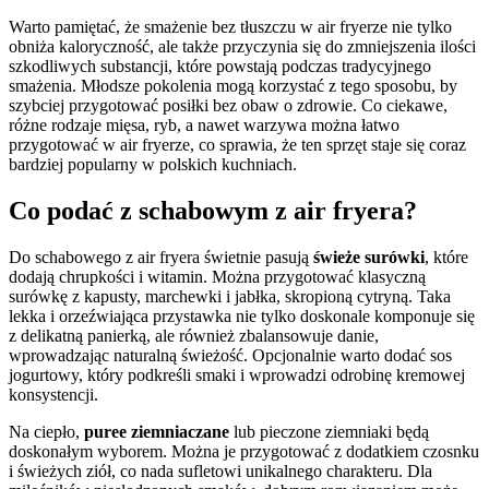
Warto pamiętać, że smażenie bez tłuszczu w air fryerze nie tylko
obniża kaloryczność, ale także przyczynia się do zmniejszenia ilości
szkodliwych substancji, które powstają podczas tradycyjnego
smażenia. Młodsze pokolenia mogą korzystać z tego sposobu, by
szybciej przygotować posiłki bez obaw o zdrowie. Co ciekawe,
różne rodzaje mięsa, ryb, a nawet warzywa można łatwo
przygotować w air fryerze, co sprawia, że ten sprzęt staje się coraz
bardziej popularny w polskich kuchniach.
Co podać z schabowym z air fryera?
Do schabowego z air fryera świetnie pasują
świeże surówki
, które
dodają chrupkości i witamin. Można przygotować klasyczną
surówkę z kapusty, marchewki i jabłka, skropioną cytryną. Taka
lekka i orzeźwiająca przystawka nie tylko doskonale komponuje się
z delikatną panierką, ale również zbalansowuje danie,
wprowadzając naturalną świeżość. Opcjonalnie warto dodać sos
jogurtowy, który podkreśli smaki i wprowadzi odrobinę kremowej
konsystencji.
Na ciepło,
puree ziemniaczane
lub pieczone ziemniaki będą
doskonałym wyborem. Można je przygotować z dodatkiem czosnku
i świeżych ziół, co nada sufletowi unikalnego charakteru. Dla