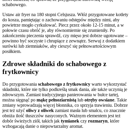
schabowego.
Ustaw air fryer na 180 stopni Celsjusza. Włóż przygotowane kotlety
do kosza, pamiętając o zachowaniu odstępów między nimi, aby
powietrze mogło cyrkulować. Piecz przez około 12-15 minut, a w
połowie czasu obróć je, aby równomiernie się zrumieniły. Po
zakończeniu pieczenia sprawdź, czy mięso jest dobrze ugotowane –
powinno być soczyste i chrupiące z zewnątrz. Serwuj z dodatkiem
surówki lub ziemniaków, aby cieszyć się pełnowartościowym
posiłkiem.
Zdrowe składniki do schabowego z
frytkownicy
Do przygotowania
schabowego z frytkownicy
warto wykorzystać
składniki, które nie tylko podkreślą smak dania, ale także uczynią je
zdrowszym. Zamiast tradycyjnego panierowania w bułce tartej,
można sięgnąć po
mąkę pełnoziarnistą
lub
otręby owsiane
. Takie
zmiany wprowadzają więcej błonnika, co sprzyja trawieniu. Dobrze
jest też użyć
oliwy z oliwek
zamiast masła lub smalcu, co znacznie
obniża ilość tłuszczów nasyconych. Ważnym elementem jest też
dobór świeżych ziół, takich jak
tymianek
czy
rozmaryn
, które
wzbogacają danie o niepowtarzalny aromat.