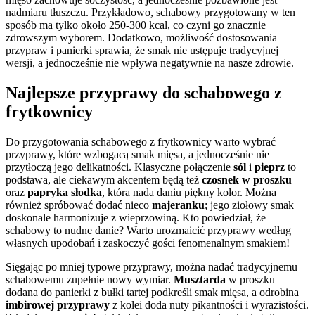
nadmiaru tłuszczu. Przykładowo, schabowy przygotowany w ten
sposób ma tylko około 250-300 kcal, co czyni go znacznie
zdrowszym wyborem. Dodatkowo, możliwość dostosowania
przypraw i panierki sprawia, że smak nie ustępuje tradycyjnej
wersji, a jednocześnie nie wpływa negatywnie na nasze zdrowie.
Najlepsze przyprawy do schabowego z
frytkownicy
Do przygotowania schabowego z frytkownicy warto wybrać
przyprawy, które wzbogacą smak mięsa, a jednocześnie nie
przytłoczą jego delikatności. Klasyczne połączenie
sól
i
pieprz
to
podstawa, ale ciekawym akcentem będą też
czosnek w proszku
oraz
papryka słodka
, która nada daniu piękny kolor. Można
również spróbować dodać nieco
majeranku
; jego ziołowy smak
doskonale harmonizuje z wieprzowiną. Kto powiedział, że
schabowy to nudne danie? Warto urozmaicić przyprawy według
własnych upodobań i zaskoczyć gości fenomenalnym smakiem!
Sięgając po mniej typowe przyprawy, można nadać tradycyjnemu
schabowemu zupełnie nowy wymiar.
Musztarda
w proszku
dodana do panierki z bułki tartej podkreśli smak mięsa, a odrobina
imbirowej przyprawy
z kolei doda nuty pikantności i wyrazistości.