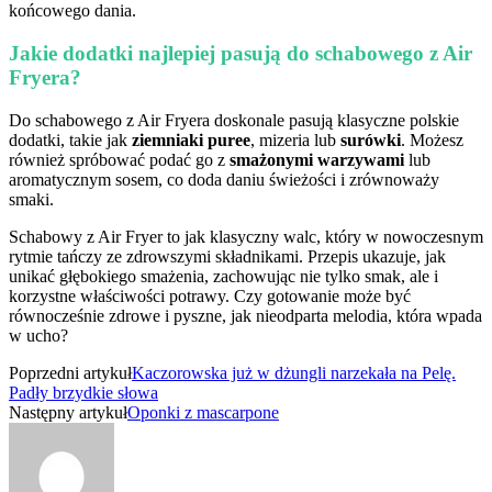
końcowego dania.
Jakie dodatki najlepiej pasują do schabowego z Air
Fryera?
Do schabowego z Air Fryera doskonale pasują klasyczne polskie
dodatki, takie jak
ziemniaki puree
, mizeria lub
surówki
. Możesz
również spróbować podać go z
smażonymi warzywami
lub
aromatycznym sosem, co doda daniu świeżości i zrównoważy
smaki.
Schabowy z Air Fryer to jak klasyczny walc, który w nowoczesnym
rytmie tańczy ze zdrowszymi składnikami. Przepis ukazuje, jak
unikać głębokiego smażenia, zachowując nie tylko smak, ale i
korzystne właściwości potrawy. Czy gotowanie może być
równocześnie zdrowe i pyszne, jak nieodparta melodia, która wpada
w ucho?
Poprzedni artykuł
Kaczorowska już w dżungli narzekała na Pelę.
Padły brzydkie słowa
Następny artykuł
Oponki z mascarpone