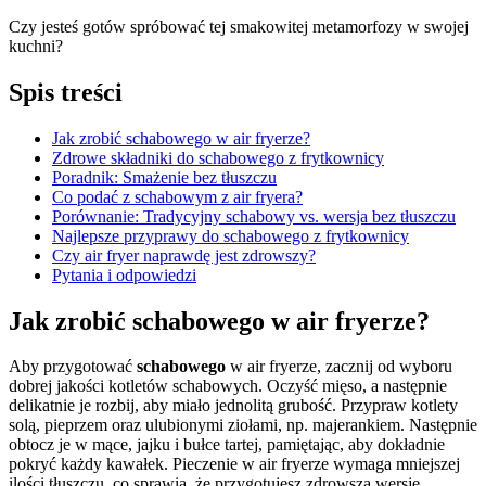
Czy jesteś gotów spróbować tej smakowitej metamorfozy w swojej
kuchni?
Spis treści
Jak zrobić schabowego w air fryerze?
Zdrowe składniki do schabowego z frytkownicy
Poradnik: Smażenie bez tłuszczu
Co podać z schabowym z air fryera?
Porównanie: Tradycyjny schabowy vs. wersja bez tłuszczu
Najlepsze przyprawy do schabowego z frytkownicy
Czy air fryer naprawdę jest zdrowszy?
Pytania i odpowiedzi
Jak zrobić schabowego w air fryerze?
Aby przygotować
schabowego
w air fryerze, zacznij od wyboru
dobrej jakości kotletów schabowych. Oczyść mięso, a następnie
delikatnie je rozbij, aby miało jednolitą grubość. Przypraw kotlety
solą, pieprzem oraz ulubionymi ziołami, np. majerankiem. Następnie
obtocz je w mące, jajku i bułce tartej, pamiętając, aby dokładnie
pokryć każdy kawałek. Pieczenie w air fryerze wymaga mniejszej
ilości tłuszczu, co sprawia, że przygotujesz zdrowszą wersję