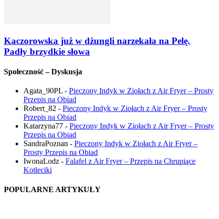
Kaczorowska już w dżungli narzekała na Pelę.
Padły brzydkie słowa
Społeczność – Dyskusja
Agata_90PL
-
Pieczony Indyk w Ziołach z Air Fryer – Prosty
Przepis na Obiad
Robert_82
-
Pieczony Indyk w Ziołach z Air Fryer – Prosty
Przepis na Obiad
Katarzyna77
-
Pieczony Indyk w Ziołach z Air Fryer – Prosty
Przepis na Obiad
SandraPoznan
-
Pieczony Indyk w Ziołach z Air Fryer –
Prosty Przepis na Obiad
IwonaLodz
-
Falafel z Air Fryer – Przepis na Chrupiące
Kotleciki
POPULARNE ARTYKUŁY