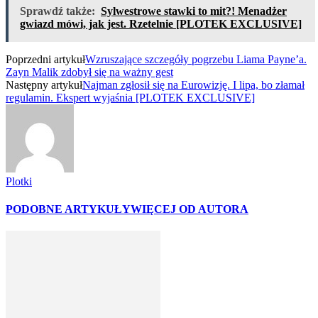
Sprawdź także:
Sylwestrowe stawki to mit?! Menadżer
gwiazd mówi, jak jest. Rzetelnie [PLOTEK EXCLUSIVE]
Poprzedni artykuł
Wzruszające szczegóły pogrzebu Liama Payne’a.
Zayn Malik zdobył się na ważny gest
Następny artykuł
Najman zgłosił się na Eurowizję. I lipa, bo złamał
regulamin. Ekspert wyjaśnia [PLOTEK EXCLUSIVE]
Plotki
PODOBNE ARTYKUŁY
WIĘCEJ OD AUTORA