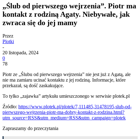
„Ślub od pierwszego wejrzenia”. Piotr ma
kontakt z rodziną Agaty. Niebywałe, jak
zwraca się do jej mamy
Przez
Plotki
-
20 listopada, 2024
0
78
Piotr ze „Ślubu od pierwszego wejrzenia” nie jest już z Agatą, ale
nie ma zamiaru ucinać kontaktu z jej rodziną. Informacje, które
przekazał, są dość zaskakujące.
To tylko „zajawka” artykułu umieszczonego w serwisie plotek.pl
Źródło:
https://www.plotek.pl/plotek/7,111485,31478195,slub-od-
pierwszego-wejrzenia-piotr-ma-dobry-kontakt-z-rodzina.html?
utm_source=RSS&utm_medium=RSS&utm_campaign=plotek
Zapraszamy do przeczytania