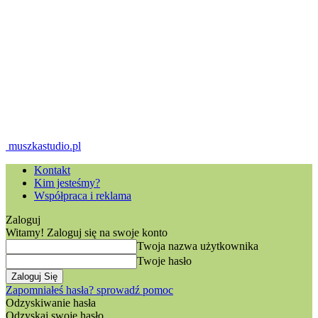
muszkastudio.pl
Kontakt
Kim jesteśmy?
Współpraca i reklama
Zaloguj
Witamy! Zaloguj się na swoje konto
Twoja nazwa użytkownika
Twoje hasło
Zapomniałeś hasła? sprowadź pomoc
Odzyskiwanie hasła
Odzyskaj swoje hasło