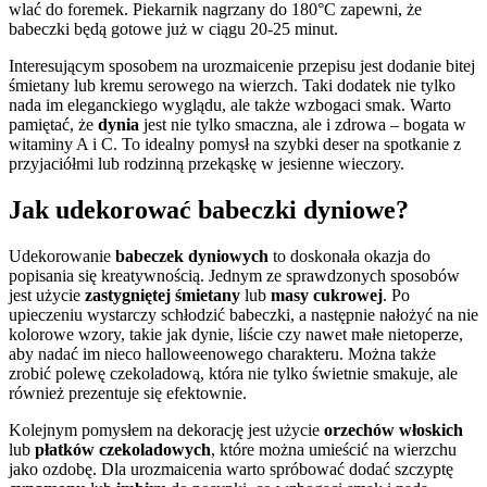
wlać do foremek. Piekarnik nagrzany do 180°C zapewni, że
babeczki będą gotowe już w ciągu 20-25 minut.
Interesującym sposobem na urozmaicenie przepisu jest dodanie bitej
śmietany lub kremu serowego na wierzch. Taki dodatek nie tylko
nada im eleganckiego wyglądu, ale także wzbogaci smak. Warto
pamiętać, że
dynia
jest nie tylko smaczna, ale i zdrowa – bogata w
witaminy A i C. To idealny pomysł na szybki deser na spotkanie z
przyjaciółmi lub rodzinną przekąskę w jesienne wieczory.
Jak udekorować babeczki dyniowe?
Udekorowanie
babeczek dyniowych
to doskonała okazja do
popisania się kreatywnością. Jednym ze sprawdzonych sposobów
jest użycie
zastygniętej śmietany
lub
masy cukrowej
. Po
upieczeniu wystarczy schłodzić babeczki, a następnie nałożyć na nie
kolorowe wzory, takie jak dynie, liście czy nawet małe nietoperze,
aby nadać im nieco halloweenowego charakteru. Można także
zrobić polewę czekoladową, która nie tylko świetnie smakuje, ale
również prezentuje się efektownie.
Kolejnym pomysłem na dekorację jest użycie
orzechów włoskich
lub
płatków czekoladowych
, które można umieścić na wierzchu
jako ozdobę. Dla urozmaicenia warto spróbować dodać szczyptę