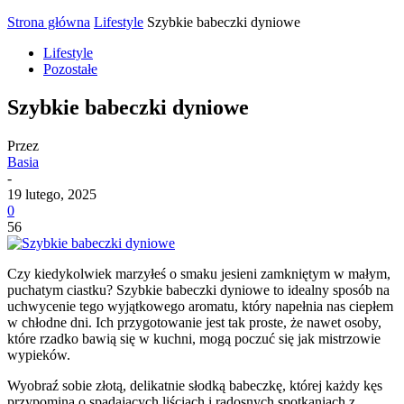
Strona główna
Lifestyle
Szybkie babeczki dyniowe
Lifestyle
Pozostałe
Szybkie babeczki dyniowe
Przez
Basia
-
19 lutego, 2025
0
56
Czy kiedykolwiek marzyłeś o smaku jesieni zamkniętym w małym,
puchatym ciastku? Szybkie babeczki dyniowe to idealny sposób na
uchwycenie tego wyjątkowego aromatu, który napełnia nas ciepłem
w chłodne dni. Ich przygotowanie jest tak proste, że nawet osoby,
które rzadko bawią się w kuchni, mogą poczuć się jak mistrzowie
wypieków.
Wyobraź sobie złotą, delikatnie słodką babeczkę, której każdy kęs
przypomina o spadających liściach i radosnych spotkaniach z