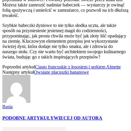
Możesz także zamrozić nadmiar babeczek — wystarczy je owinąć
folią spożywczą i umieścić w zamrażarce, co pozwoli na ich dłuższą
trwałość.
Szybkie babeczki dyniowe to nie tylko słodka uczta, ale także
sposób na przyniesienie jesiennej magii do codzienności,
przypominając, jak prosta chwila może być jak złoty liść opadający
na ziemię. Kluczowym elementem przepisu jest wykorzystanie
świeżej dyni, która dodaje nie tylko smaku, ale i zdrowia do
naszego stołu. Czy nie warto być architektem swojego kulinarnego
świata, budując go z takich inspirujących przepisów?
Poprzedni artykuł
Ciasto francuskie z łososiem i serkiem Almette
Następny artykuł
Owsiane placuszki bananowe
Basia
PODOBNE ARTYKUŁY
WIĘCEJ OD AUTORA