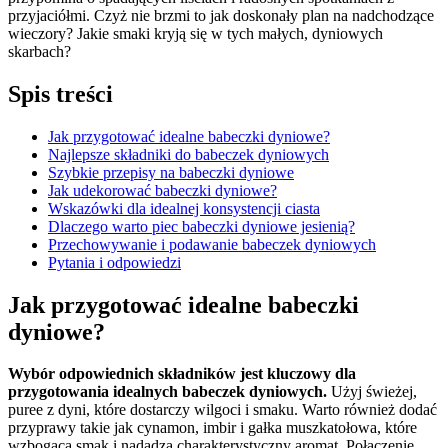
przyjaciółmi. Czyż nie brzmi to jak doskonały plan na nadchodzące
wieczory?
Jakie smaki kryją się w tych małych, dyniowych
skarbach?
Spis treści
Jak przygotować idealne babeczki dyniowe?
Najlepsze składniki do babeczek dyniowych
Szybkie przepisy na babeczki dyniowe
Jak udekorować babeczki dyniowe?
Wskazówki dla idealnej konsystencji ciasta
Dlaczego warto piec babeczki dyniowe jesienią?
Przechowywanie i podawanie babeczek dyniowych
Pytania i odpowiedzi
Jak przygotować idealne babeczki
dyniowe?
Wybór odpowiednich składników jest kluczowy dla
przygotowania idealnych babeczek dyniowych.
Użyj świeżej,
puree z dyni, które dostarczy wilgoci i smaku. Warto również dodać
przyprawy takie jak cynamon, imbir i gałka muszkatołowa, które
wzbogacą smak i nadadzą charakterystyczny aromat. Połączenie