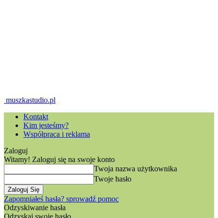
muszkastudio.pl
Kontakt
Kim jesteśmy?
Współpraca i reklama
Zaloguj
Witamy! Zaloguj się na swoje konto
Twoja nazwa użytkownika
Twoje hasło
Zapomniałeś hasła? sprowadź pomoc
Odzyskiwanie hasła
Odzyskaj swoje hasło