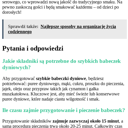
serowego, co wprowadzi nową jakość do tradycyjnego smaku. Na
pewno zaskoczą gości i będą smakować każdemu – od dzieci po
dorosłych!
Sprawdź także:
Najlepsze sposoby na organizację życia
codziennego
Pytania i odpowiedzi
Jakie składniki są potrzebne do szybkich babeczek
dyniowych?
Aby przygotować
szybkie babeczki dyniowe
, będziesz
potrzebować: puree dyniowego, mąki, cukru, proszku do pieczenia,
jajek, oleju oraz przypraw takich jak cynamon i gałka
muszkatołowa. Kluczowe jest, aby mieć świeże lub konserwowe
puree dyniowe, które nadaje ciastu wilgotność i smak.
Ile czasu zajmie przygotowanie i pieczenie babeczek?
Przygotowanie składników
zajmuje zazwyczaj około 15 minut
, a
sama procedura pieczenia trwa około 20-25 minut. Całkowity czas