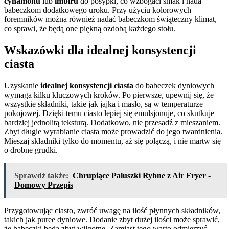
cynamonu
lub
imbiru
do posypki, co wzbogaci smak i nada
babeczkom dodatkowego uroku. Przy użyciu kolorowych
foremników można również nadać babeczkom świąteczny klimat,
co sprawi, że będą one piękną ozdobą każdego stołu.
Wskazówki dla idealnej konsystencji
ciasta
Uzyskanie
idealnej konsystencji ciasta
do babeczek dyniowych
wymaga kilku kluczowych kroków. Po pierwsze, upewnij się, że
wszystkie składniki, takie jak jajka i masło, są w temperaturze
pokojowej. Dzięki temu ciasto lepiej się emulsjonuje, co skutkuje
bardziej jednolitą teksturą. Dodatkowo, nie przesadź z mieszaniem.
Zbyt długie wyrabianie ciasta może prowadzić do jego twardnienia.
Mieszaj składniki tylko do momentu, aż się połączą, i nie martw się
o drobne grudki.
Sprawdź także:
Chrupiące Paluszki Rybne z Air Fryer -
Domowy Przepis
Przygotowując ciasto, zwróć uwagę na ilość płynnych składników,
takich jak puree dyniowe. Dodanie zbyt dużej ilości może sprawić,
że babeczki będą zbyt wilgotne. Zamiast tego warto odmierzyć