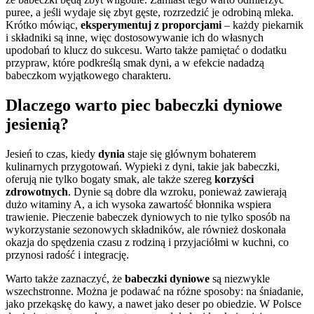
puree, a jeśli wydaje się zbyt gęste, rozrzedzić je odrobiną mleka.
Krótko mówiąc,
eksperymentuj z proporcjami
– każdy piekarnik
i składniki są inne, więc dostosowywanie ich do własnych
upodobań to klucz do sukcesu. Warto także pamiętać o dodatku
przypraw, które podkreślą smak dyni, a w efekcie nadadzą
babeczkom wyjątkowego charakteru.
Dlaczego warto piec babeczki dyniowe
jesienią?
Jesień to czas, kiedy
dynia
staje się głównym bohaterem
kulinarnych przygotowań. Wypieki z dyni, takie jak babeczki,
oferują nie tylko bogaty smak, ale także szereg
korzyści
zdrowotnych
. Dynie są dobre dla wzroku, ponieważ zawierają
dużo witaminy A, a ich wysoka zawartość błonnika wspiera
trawienie. Pieczenie babeczek dyniowych to nie tylko sposób na
wykorzystanie sezonowych składników, ale również doskonała
okazja do spędzenia czasu z rodziną i przyjaciółmi w kuchni, co
przynosi radość i integrację.
Warto także zaznaczyć, że
babeczki dyniowe
są niezwykle
wszechstronne. Można je podawać na różne sposoby: na śniadanie,
jako przekąskę do kawy, a nawet jako deser po obiedzie. W Polsce