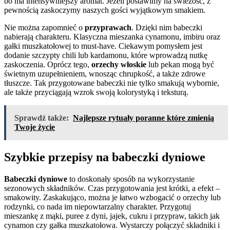
bo ma intensywniejszy aromat. Jeżeli postawimy na świeżość, z
pewnością zaskoczymy naszych gości wyjątkowym smakiem.
Nie można zapomnieć o
przyprawach
. Dzięki nim babeczki
nabierają charakteru. Klasyczna mieszanka cynamonu, imbiru oraz
gałki muszkatołowej to must-have. Ciekawym pomysłem jest
dodanie szczypty chili lub kardamonu, które wprowadzą nutkę
zaskoczenia. Oprócz tego,
orzechy włoskie
lub pekan mogą być
świetnym uzupełnieniem, wnosząc chrupkość, a także zdrowe
tłuszcze. Tak przygotowane babeczki nie tylko smakują wybornie,
ale także przyciągają wzrok swoją kolorystyką i teksturą.
Sprawdź także:
Najlepsze rytuały poranne które zmienią
Twoje życie
Szybkie przepisy na babeczki dyniowe
Babeczki dyniowe
to doskonały sposób na wykorzystanie
sezonowych składników. Czas przygotowania jest krótki, a efekt –
smakowity. Zaskakująco, można je łatwo wzbogacić o orzechy lub
rodzynki, co nada im niepowtarzalny charakter. Przygotuj
mieszankę z mąki, puree z dyni, jajek, cukru i przypraw, takich jak
cynamon czy gałka muszkatołowa. Wystarczy połączyć składniki i