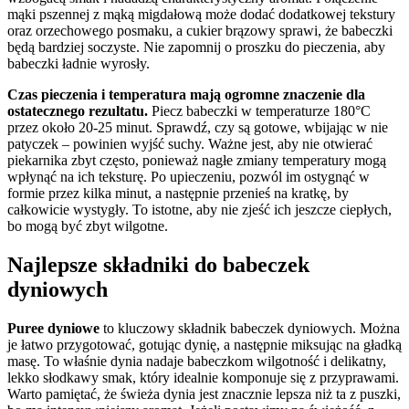
mąki pszennej z mąką migdałową może dodać dodatkowej tekstury
oraz orzechowego posmaku, a cukier brązowy sprawi, że babeczki
będą bardziej soczyste. Nie zapomnij o proszku do pieczenia, aby
babeczki ładnie wyrosły.
Czas pieczenia i temperatura mają ogromne znaczenie dla
ostatecznego rezultatu.
Piecz babeczki w temperaturze 180°C
przez około 20-25 minut. Sprawdź, czy są gotowe, wbijając w nie
patyczek – powinien wyjść suchy. Ważne jest, aby nie otwierać
piekarnika zbyt często, ponieważ nagłe zmiany temperatury mogą
wpłynąć na ich teksturę. Po upieczeniu, pozwól im ostygnąć w
formie przez kilka minut, a następnie przenieś na kratkę, by
całkowicie wystygły. To istotne, aby nie zjeść ich jeszcze ciepłych,
bo mogą być zbyt wilgotne.
Najlepsze składniki do babeczek
dyniowych
Puree dyniowe
to kluczowy składnik babeczek dyniowych. Można
je łatwo przygotować, gotując dynię, a następnie miksując na gładką
masę. To właśnie dynia nadaje babeczkom wilgotność i delikatny,
lekko słodkawy smak, który idealnie komponuje się z przyprawami.
Warto pamiętać, że świeża dynia jest znacznie lepsza niż ta z puszki,