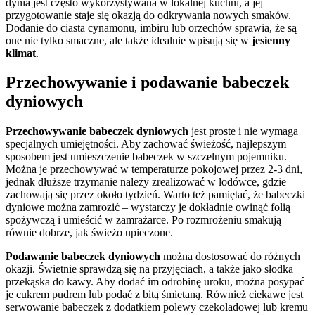
dynia jest często wykorzystywana w lokalnej kuchni, a jej
przygotowanie staje się okazją do odkrywania nowych smaków.
Dodanie do ciasta cynamonu, imbiru lub orzechów sprawia, że są
one nie tylko smaczne, ale także idealnie wpisują się w
jesienny
klimat
.
Przechowywanie i podawanie babeczek
dyniowych
Przechowywanie babeczek dyniowych
jest proste i nie wymaga
specjalnych umiejętności. Aby zachować świeżość, najlepszym
sposobem jest umieszczenie babeczek w szczelnym pojemniku.
Można je przechowywać w temperaturze pokojowej przez 2-3 dni,
jednak dłuższe trzymanie należy zrealizować w lodówce, gdzie
zachowają się przez około tydzień. Warto też pamiętać, że babeczki
dyniowe można zamrozić – wystarczy je dokładnie owinąć folią
spożywczą i umieścić w zamrażarce. Po rozmrożeniu smakują
równie dobrze, jak świeżo upieczone.
Podawanie babeczek dyniowych
można dostosować do różnych
okazji. Świetnie sprawdzą się na przyjęciach, a także jako słodka
przekąska do kawy. Aby dodać im odrobinę uroku, można posypać
je cukrem pudrem lub podać z bitą śmietaną. Również ciekawe jest
serwowanie babeczek z dodatkiem polewy czekoladowej lub kremu