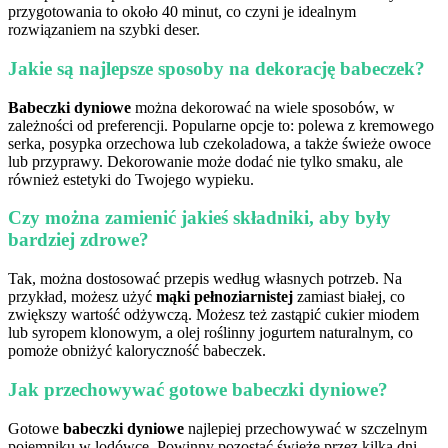
przygotowania to około 40 minut, co czyni je idealnym
rozwiązaniem na szybki deser.
Jakie są najlepsze sposoby na dekorację babeczek?
Babeczki dyniowe
można dekorować na wiele sposobów, w
zależności od preferencji. Popularne opcje to: polewa z kremowego
serka, posypka orzechowa lub czekoladowa, a także świeże owoce
lub przyprawy. Dekorowanie może dodać nie tylko smaku, ale
również estetyki do Twojego wypieku.
Czy można zamienić jakieś składniki, aby były
bardziej zdrowe?
Tak, można dostosować przepis według własnych potrzeb. Na
przykład, możesz użyć
mąki pełnoziarnistej
zamiast białej, co
zwiększy wartość odżywczą. Możesz też zastąpić cukier miodem
lub syropem klonowym, a olej roślinny jogurtem naturalnym, co
pomoże obniżyć kaloryczność babeczek.
Jak przechowywać gotowe babeczki dyniowe?
Gotowe
babeczki dyniowe
najlepiej przechowywać w szczelnym
pojemniku w lodówce. Powinny pozostać świeże przez kilka dni.