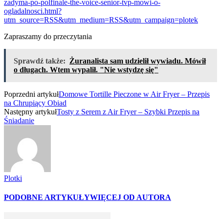
zadyma-po-polfinale-the-voice-senior-tvp-mowi-o-
ogladalnosci.html?
utm_source=RSS&utm_medium=RSS&utm_campaign=plotek
Zapraszamy do przeczytania
Sprawdź także:
Żuranalista sam udzielił wywiadu. Mówił
o długach. Wtem wypalił. "Nie wstydzę się"
Poprzedni artykuł
Domowe Tortille Pieczone w Air Fryer – Przepis
na Chrupiący Obiad
Następny artykuł
Tosty z Serem z Air Fryer – Szybki Przepis na
Śniadanie
Plotki
PODOBNE ARTYKUŁY
WIĘCEJ OD AUTORA