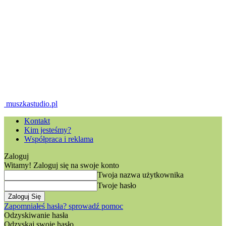
muszkastudio.pl
Kontakt
Kim jesteśmy?
Współpraca i reklama
Zaloguj
Witamy! Zaloguj się na swoje konto
Twoja nazwa użytkownika
Twoje hasło
Zapomniałeś hasła? sprowadź pomoc
Odzyskiwanie hasła
Odzyskaj swoje hasło