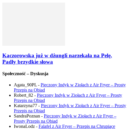
Kaczorowska już w dżungli narzekała na Pelę.
Padły brzydkie słowa
Społeczność – Dyskusja
Agata_90PL
-
Pieczony Indyk w Ziołach z Air Fryer – Prosty
Przepis na Obiad
Robert_82
-
Pieczony Indyk w Ziołach z Air Fryer – Prosty
Przepis na Obiad
Katarzyna77
-
Pieczony Indyk w Ziołach z Air Fryer – Prosty
Przepis na Obiad
SandraPoznan
-
Pieczony Indyk w Ziołach z Air Fryer –
Prosty Przepis na Obiad
IwonaLodz
-
Falafel z Air Fryer – Przepis na Chrupiące