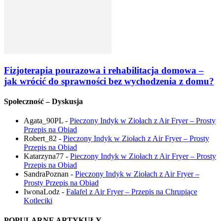
Fizjoterapia pourazowa i rehabilitacja domowa –
jak wrócić do sprawności bez wychodzenia z domu?
Społeczność – Dyskusja
Agata_90PL
-
Pieczony Indyk w Ziołach z Air Fryer – Prosty
Przepis na Obiad
Robert_82
-
Pieczony Indyk w Ziołach z Air Fryer – Prosty
Przepis na Obiad
Katarzyna77
-
Pieczony Indyk w Ziołach z Air Fryer – Prosty
Przepis na Obiad
SandraPoznan
-
Pieczony Indyk w Ziołach z Air Fryer –
Prosty Przepis na Obiad
IwonaLodz
-
Falafel z Air Fryer – Przepis na Chrupiące
Kotleciki
POPULARNE ARTYKUŁY