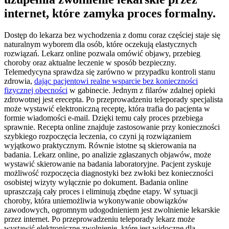
internet, które zamyka proces formalny.
Dostęp do lekarza bez wychodzenia z domu coraz częściej staje się
naturalnym wyborem dla osób, które oczekują elastycznych
rozwiązań. Lekarz online pozwala omówić objawy, przebieg
choroby oraz aktualne leczenie w sposób bezpieczny.
Telemedycyna sprawdza się zarówno w przypadku kontroli stanu
zdrowia,
dając pacjentowi realne wsparcie bez konieczności
fizycznej obecności
w gabinecie. Jednym z filarów zdalnej opieki
zdrowotnej jest erecepta. Po przeprowadzeniu teleporady specjalista
może wystawić elektroniczną receptę, która trafia do pacjenta w
formie wiadomości e-mail. Dzięki temu cały proces przebiega
sprawnie. Recepta online znajduje zastosowanie przy konieczności
szybkiego rozpoczęcia leczenia, co czyni ją rozwiązaniem
wyjątkowo praktycznym. Równie istotne są skierowania na
badania. Lekarz online, po analizie zgłaszanych objawów, może
wystawić skierowanie na badania laboratoryjne. Pacjent zyskuje
możliwość rozpoczęcia diagnostyki bez zwłoki bez konieczności
osobistej wizyty wyłącznie po dokument. Badania online
upraszczają cały proces i eliminują zbędne etapy. W sytuacji
choroby, która uniemożliwia wykonywanie obowiązków
zawodowych, ogromnym udogodnieniem jest zwolnienie lekarskie
przez internet. Po przeprowadzeniu teleporady lekarz może
wystawić elektroniczne zwolnienie, które jest widoczne dla