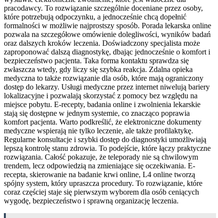
pracodawcy. To rozwiązanie szczególnie doceniane przez osoby,
które potrzebują odpoczynku, a jednocześnie chcą dopełnić
formalności w możliwie najprostszy sposób. Porada lekarska online
pozwala na szczegółowe omówienie dolegliwości, wyników badań
oraz dalszych kroków leczenia. Doświadczony specjalista może
zaproponować dalszą diagnostykę, dbając jednocześnie o komfort i
bezpieczeństwo pacjenta. Taka forma kontaktu sprawdza się
zwłaszcza wtedy, gdy liczy się szybka reakcja. Zdalna opieka
medyczna to także rozwiązanie dla osób, które mają ograniczony
dostęp do lekarzy. Usługi medyczne przez internet niwelują bariery
lokalizacyjne i pozwalają skorzystać z pomocy bez względu na
miejsce pobytu. E-recepty, badania online i zwolnienia lekarskie
stają się dostępne w jednym systemie, co znacząco poprawia
komfort pacjenta. Warto podkreślić, że elektroniczne dokumenty
medyczne wspierają nie tylko leczenie, ale także profilaktykę.
Regularne konsultacje i szybki dostęp do diagnostyki umożliwiają
lepszą kontrolę stanu zdrowia. To podejście, które łączy praktyczne
rozwiązania. Całość pokazuje, że teleporady nie są chwilowym
trendem, lecz odpowiedzią na zmieniające się oczekiwania. E-
recepta, skierowanie na badanie krwi online, L4 online tworzą
spójny system, który upraszcza procedury. To rozwiązanie, które
coraz częściej staje się pierwszym wyborem dla osób ceniących
wygodę, bezpieczeństwo i sprawną organizację leczenia.