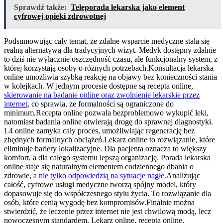
Sprawdź także:
Teleporada lekarska jako element
cyfrowej opieki zdrowotnej
Podsumowując cały temat, że zdalne wsparcie medyczne stała się
realną alternatywą dla tradycyjnych wizyt. Medyk dostępny zdalnie
to dziś nie wyłącznie oszczędność czasu, ale funkcjonalny system, z
której korzystają osoby o różnych potrzebach.Konsultacja lekarska
online umożliwia szybką reakcję na objawy bez konieczności stania
w kolejkach. W jednym procesie dostępne są recepta online,
skierowanie na badanie online oraz zwolnienie lekarskie przez
internet
, co sprawia, że formalności są ograniczone do
minimum.Recepta online pozwala bezproblemowo wykupić leki,
natomiast badania online otwierają drogę do sprawnej diagnostyki.
L4 online zamyka cały proces, umożliwiając regenerację bez
zbędnych formalnych obciążeń.Lekarz online to rozwiązanie, które
eliminuje bariery lokalizacyjne. Dla pacjenta oznacza to większy
komfort, a dla całego systemu lepszą organizację. Porada lekarska
online staje się naturalnym elementem codziennego dbania o
zdrowie, a
nie tylko odpowiedzią na sytuacje nagłe
.Analizując
całość, cyfrowe usługi medyczne tworzą spójny model, który
dopasowuje się do współczesnego stylu życia. To rozwiązanie dla
osób, które cenią wygodę bez kompromisów.Finalnie można
stwierdzić, że leczenie przez internet nie jest chwilową modą, lecz
nowoczesnym standardem. Lekarz online, recepta online,