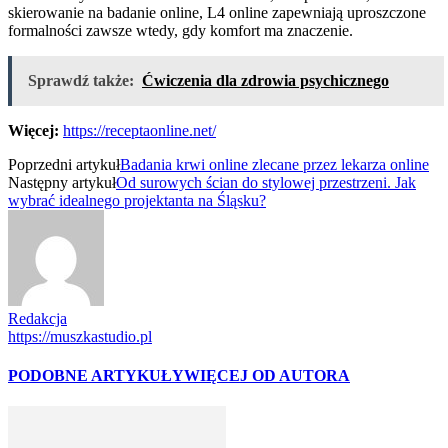
skierowanie na badanie online, L4 online zapewniają uproszczone
formalności zawsze wtedy, gdy komfort ma znaczenie.
Sprawdź także:
Ćwiczenia dla zdrowia psychicznego
Więcej:
https://receptaonline.net/
Poprzedni artykuł
Badania krwi online zlecane przez lekarza online
Następny artykuł
Od surowych ścian do stylowej przestrzeni. Jak
wybrać idealnego projektanta na Śląsku?
Redakcja
https://muszkastudio.pl
PODOBNE ARTYKUŁY
WIĘCEJ OD AUTORA