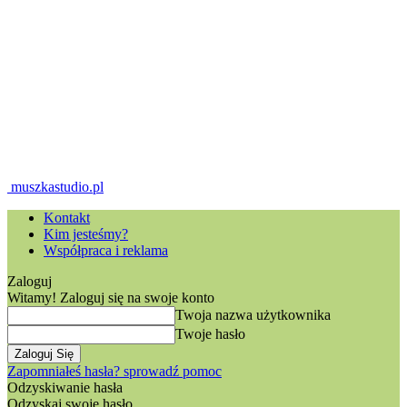
muszkastudio.pl
Kontakt
Kim jesteśmy?
Współpraca i reklama
Zaloguj
Witamy! Zaloguj się na swoje konto
Twoja nazwa użytkownika
Twoje hasło
Zapomniałeś hasła? sprowadź pomoc
Odzyskiwanie hasła
Odzyskaj swoje hasło