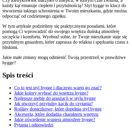
Czy kiedykolwiek marzyłeś o ⁣miejscu, w którym czas zwalnia, a
każdy kąt emanuje‌ ciepłem i przytulnością? Styl hygge to klucz do
stworzenia takiego schronienia w Twoim mieszkaniu, gdzie ‌można
odpocząć od codziennego⁣ zgiełku.
W tym artykule podzielimy się praktycznymi poradami, które
pomogą Ci wprowadzić do swojego wnętrza duńską⁤ atmosferę
szczęścia i komfortu. ‌Wyobraź sobie, że Twoje mieszkanie staje się
przytulnym gniazdem, które zaprasza ⁤do relaksu⁤ i spędzania czasu z
bliskimi.
Jakie małe ‍zmiany mogą odmienić Twoją​ przestrzeń⁢ w prawdziwe
hygge?
Spis⁣ treści
Co to jest styl hygge ⁤i dlaczego warto go znać?
Jakie kolory wybrać ‍do wnętrza hygge?
Najlepsze meble do aranżacji w stylu hygge⁢
Jak‌ stworzyć przytulny kącik do czytania?
Rośliny doniczkowe,⁢ które dopełnią styl hygge
Akcesoria, które⁣ dodadzą charakteru wnętrzu
Jakie oświetlenie wspiera atmosferę hygge?
Pytania⁢ i odpowiedzi