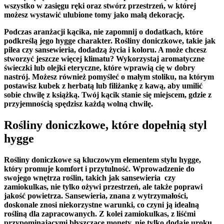
wszystko w zasięgu ręki ⁢oraz stwórz przestrzeń, w której
możesz⁢ wystawić ulubione tomy jako⁢ małą⁣ dekorację.
Podczas aranżacji kącika, nie ⁤zapomnij o dodatkach, które
podkreślą jego hygge⁣ charakter. Rośliny doniczkowe, takie jak⁤
pilea
czy
sansewieria
,‌ dodadzą życia ‌i koloru. A może chcesz
‌stworzyć jeszcze‌ więcej klimatu? ⁤Wykorzystaj aromatyczne
świeczki lub ⁢olejki ⁤eteryczne, które ⁣wprawią cię w⁢ dobry
nastrój. Możesz również‌ pomyśleć o
małym stoliku
, na którym ​
postawisz kubek z herbatą lub ‌filiżankę z kawą, ‍aby umilić
sobie chwilę⁤ z książką. Twój kącik stanie się‍ miejscem, ​gdzie z
przyjemnością spędzisz każdą wolną ⁢chwilę.
Rośliny ​doniczkowe,‍ które dopełnią styl
⁢hygge
Rośliny doniczkowe są⁤ kluczowym⁤ elementem stylu hygge,
który promuje komfort‌ i przytulność. Wprowadzenie do
swojego​ wnętrza roślin, takich jak
sansewieria
‍ czy
zamiokulkas
, nie tylko ożywi przestrzeń, ale także poprawi
jakość ⁤powietrza.‌ Sansewieria, znana z wytrzymałości,
doskonale znosi niekorzystne warunki, co czyni ją idealną
rośliną dla zapracowanych. Z kolei zamiokulkas, z liśćmi
przypominającymi błyszczące monety, nie tylko dodaje uroku,