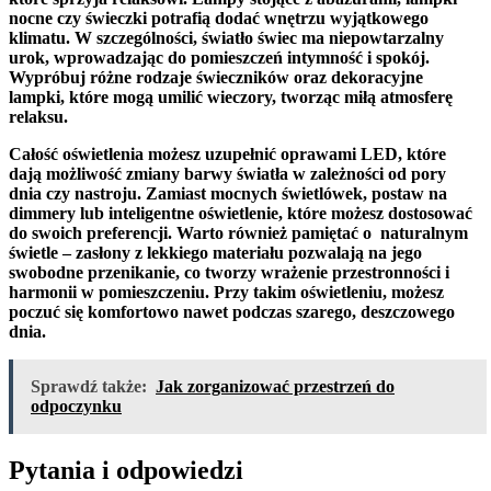
nocne czy świeczki potrafią dodać wnętrzu⁤ wyjątkowego
klimatu. ‍W szczególności,⁢
światło świec
ma niepowtarzalny​
urok, wprowadzając do ​pomieszczeń intymność i spokój.
Wypróbuj różne rodzaje świeczników oraz‍ dekoracyjne
lampki, które mogą umilić‍ wieczory, tworząc miłą‌ atmosferę
relaksu.
Całość oświetlenia możesz‍ uzupełnić
oprawami LED
, które
dają możliwość‌ zmiany barwy światła w⁤ zależności⁣ od​ pory
dnia czy nastroju. Zamiast mocnych świetlówek, postaw na
dimmery ​lub inteligentne oświetlenie, które możesz dostosować
do swoich preferencji. Warto również​ pamiętać o ⁣
naturalnym
świetle
– zasłony z lekkiego materiału pozwalają na jego
swobodne przenikanie, co tworzy wrażenie​ przestronności i
harmonii ‌w pomieszczeniu. Przy⁢ takim oświetleniu, ⁤możesz
poczuć się komfortowo nawet podczas szarego, deszczowego
dnia.
Sprawdź także:
Jak zorganizować przestrzeń do
odpoczynku
Pytania i odpowiedzi