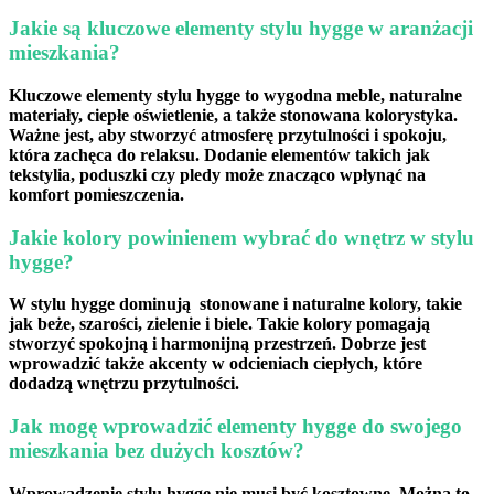
Jakie są ‍kluczowe​ elementy stylu hygge w aranżacji
⁢mieszkania?
Kluczowe elementy stylu ⁣hygge to
wygodna⁤ meble
, naturalne
materiały,⁤
ciepłe oświetlenie
, ‍a​ także‌ stonowana kolorystyka.
Ważne jest, aby stworzyć atmosferę przytulności i ‌spokoju,
która zachęca do relaksu. Dodanie elementów takich‍ jak
tekstylia, ⁤poduszki czy pledy⁤ może znacząco wpłynąć na
komfort pomieszczenia.
Jakie kolory powinienem ​wybrać do wnętrz ‌w stylu
hygge?
W‌ stylu hygge dominują ⁤
stonowane i naturalne kolory
,⁢ takie
⁢jak beże, szarości, zielenie i biele. ​Takie kolory pomagają‌
stworzyć spokojną i harmonijną ‌przestrzeń. Dobrze jest
⁤wprowadzić także akcenty w odcieniach ⁢ciepłych, które
dodadzą ​wnętrzu ⁤przytulności.
Jak mogę wprowadzić elementy hygge‍ do swojego
mieszkania bez dużych kosztów?
Wprowadzenie ‌stylu hygge nie ‌musi być kosztowne. Można ‌to