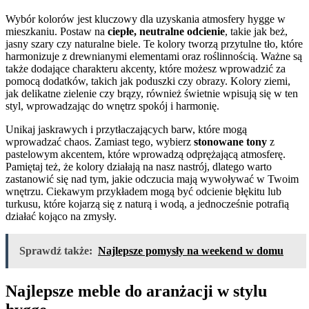
Wybór kolorów jest ⁣kluczowy dla uzyskania ⁣atmosfery hygge w
mieszkaniu.‌ Postaw na
ciepłe, neutralne ‌odcienie
, takie jak beż,
‌jasny szary czy naturalne ⁢biele. Te kolory tworzą​ przytulne‌ tło, które⁢
harmonizuje z drewnianymi elementami oraz​ roślinnością. Ważne są‌
także dodające charakteru akcenty, ‍które⁢ możesz wprowadzić za
pomocą⁤ dodatków, takich jak poduszki czy ‍obrazy. ​Kolory ziemi,
⁣jak ⁢delikatne zielenie czy brązy, również świetnie wpisują się‌ w ‍ten
styl, wprowadzając do wnętrz⁤ spokój i⁢ harmonię.
Unikaj ⁤jaskrawych i przytłaczających barw,⁣ które mogą
wprowadzać chaos. Zamiast tego, wybierz⁤
stonowane tony
‍z
pastelowym akcentem,⁤ które wprowadzą odprężającą atmosferę.
Pamiętaj też, że ⁣kolory działają na nasz nastrój, dlatego warto
zastanowić się nad tym, jakie odczucia ⁢mają wywoływać w Twoim⁤
wnętrzu. Ciekawym​ przykładem​ mogą być odcienie błękitu lub
turkusu, które kojarzą się z‌ naturą i wodą, a⁢ jednocześnie potrafią
działać‌ kojąco na⁣ zmysły.
Sprawdź także:
Najlepsze pomysły na weekend w domu
Najlepsze meble ⁣do aranżacji ​w stylu