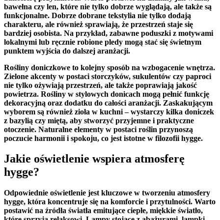
bawełna ‍czy len, które⁤ nie tylko dobrze wyglądają, ale ⁤także są
funkcjonalne. Dobrze dobrane tekstylia⁢ nie ​tylko​ dodają
charakteru, ale ⁤również sprawiają,⁢ że przestrzeń staje ‍się‍
bardziej osobista. Na ⁢przykład, zabawne⁤ poduszki z motywami
lokalnymi lub ręcznie robione pledy mogą stać się świetnym
punktem wyjścia do dalszej​ aranżacji.
Rośliny doniczkowe
to kolejny⁤ sposób na​ wzbogacenie wnętrza.‌
Zielone ⁢akcenty w ⁢postaci storczyków, sukulentów czy paproci
nie tylko ożywiają⁢ przestrzeń, ale także poprawiają jakość
powietrza. Rośliny w stylowych donicach mogą pełnić funkcję​
dekoracyjną oraz dodatku ‌do całości aranżacji. Zaskakującym
wyborem ‌są ⁤również zioła w kuchni – wystarczy kilka ⁣doniczek
z ​bazylią⁢ czy miętą, aby stworzyć przyjemne i praktyczne
otoczenie. Naturalne elementy w postaci roślin przynoszą
poczucie harmonii i spokoju, co jest istotne w filozofii hygge.
Jakie ⁣oświetlenie ‍wspiera ⁢atmosferę‌
hygge?
Odpowiednie⁤ oświetlenie
jest kluczowe w tworzeniu ‌atmosfery
hygge, ‍która koncentruje się na komforcie i‍ przytulności. Warto
postawić‌ na źródła światła emitujące ciepłe, miękkie światło,
które sprzyja relaksowi. Lampy stojące z abażurami, lampki