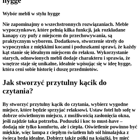
hygge
Wybór⁤ mebli w stylu hygge
Nie zapominajmy o
wszechstronnych rozwiązaniach
. Meble
wypoczynkowe, które ⁤pełnią kilka funkcji, jak rozkładane
kanapy czy pufy z miejscem do przechowywania, są
praktycznym⁤ wyborem. Dodatkowo, stworzenie strefy do
wypoczynku z​ miękkimi ⁣kocami i poduszkami⁣ sprawi, że każdy
kąt stanie ⁤się idealnym​ miejscem‌ do relaksu. Wykorzystanie
starych, odnowionych ⁣mebli dodaje charakteru i sprawia, że
⁣wnętrze staje się unikalne, idealnie wpisując się w ideę hygge,
która ceni sobie historię i duszę ⁤przedmiotów.
Jak stworzyć przytulny kącik ‍do
czytania?
By⁤ stworzyć przytulny kącik do czytania, ​wybierz wygodne
miejsce,⁣ które będzie sprzyjać relaksowi. ⁤Ustaw fotel lub sofę w
dobrze oświetlonym miejscu,​ z możliwością zasłonięcia okna,
jeśli zajdzie taka potrzeba.
Poduszki i koc
to ⁤must-have –
dodają nie tylko komfortu, ale ⁣i ciepła. Oświetlenie powinno być
miękkie, więc lampa z ciepłym światłem lub sól himalajska‌ z
⁤świecą będą idealne. Dobierz‍ także
półki na⁢ książki
, by mieć