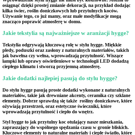
osiągnąć ⁣dzięki
prostej zmianie dekoracji
, na przykład dodając
kilka świec,​ roślin doniczkowych lub przytulnych koców.⁤
Używanie tego, co już mamy
, ‍oraz małe modyfikacje ‌mogą
znacząco poprawić atmosferę w domu.
Jakie tekstylia są najważniejsze w‍ aranżacji hygge?
Tekstylia odgrywają kluczową rolę w‍ stylu hygge.
Miękkie⁣
pledy
, poduszki ⁣oraz zasłony​ z naturalnych materiałów,‍ takich
jak bawełna czy wełna, wprowadzają przytulność. Wiszące
lampki lub oprawy oświetleniowe w technologii ⁣LED dodadzą
⁣ciepłego klimatu i ⁤stworzą⁣ przyjemną atmosferę.
Jakie dodatki najlepiej pasują do stylu hygge?
Do stylu hygge pasują
proste dodatki
⁣wykonane z naturalnych
materiałów, takie ⁤jak drewniane akcenty, ceramika⁣ czy szklane
elementy. Dobrze sprawdzą się także ‍
rośliny doniczkowe
, które
ożywiają przestrzeń, oraz estetyczne świeczniki, które
wprowadzają przytulność i ciepło do wnętrz.
Styl hygge⁢ to ⁣jak przytulny koc otulający nasze ‍mieszkania,
zapraszający do wspólnego spędzania⁣ czasu ​w ‍gronie bliskich.
Kluczowe elementy to ​naturalne materiały i ⁤ciepłe światło, które