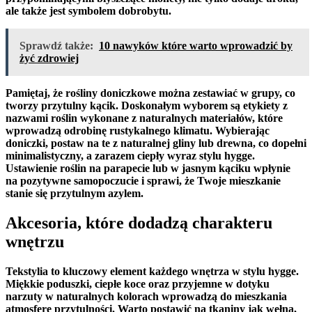
‍ale także ‍jest symbolem dobrobytu.
Sprawdź także:
10 nawyków które warto wprowadzić by
żyć zdrowiej
Pamiętaj, że rośliny doniczkowe można zestawiać w grupy, co
tworzy przytulny kącik. Doskonałym wyborem są
etykiety z
⁢nazwami roślin
wykonane ​z naturalnych materiałów,⁣ które
wprowadzą odrobinę rustykalnego ⁣klimatu. Wybierając
doniczki, postaw na te‍ z naturalnej gliny lub‍ drewna, co ⁣dopełni
minimalistyczny, a zarazem ciepły wyraz stylu hygge.
‍Ustawienie roślin na⁤ parapecie lub w jasnym kąciku ‌wpłynie
na pozytywne samopoczucie‌ i‍ sprawi, że Twoje ​mieszkanie
stanie się przytulnym azylem.
Akcesoria, które dodadzą​ charakteru
wnętrzu
Tekstylia
to ⁣kluczowy element każdego wnętrza w ​stylu hygge.
Miękkie poduszki, ciepłe koce oraz przyjemne w dotyku
narzuty ⁤w ⁢naturalnych‌ kolorach wprowadzą do mieszkania
atmosferę przytulności. Warto postawić na ⁢tkaniny jak⁤ wełna,