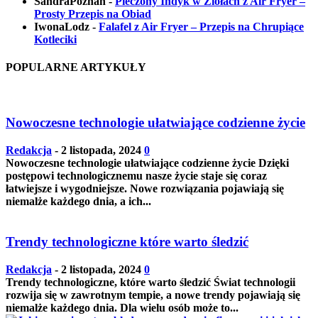
SandraPoznan
-
Pieczony Indyk w Ziołach z Air Fryer –
Prosty Przepis na Obiad
IwonaLodz
-
Falafel z Air Fryer – Przepis na Chrupiące
Kotleciki
POPULARNE ARTYKUŁY
Nowoczesne technologie ułatwiające codzienne życie
Redakcja
-
2 listopada, 2024
0
Nowoczesne technologie ułatwiające codzienne życie Dzięki
postępowi technologicznemu nasze życie staje się coraz
łatwiejsze i wygodniejsze. Nowe rozwiązania pojawiają się
niemalże każdego dnia, a ich...
Trendy technologiczne które warto śledzić
Redakcja
-
2 listopada, 2024
0
Trendy technologiczne, które warto śledzić Świat technologii
rozwija się w zawrotnym tempie, a nowe trendy pojawiają się
niemalże każdego dnia. Dla wielu osób może to...