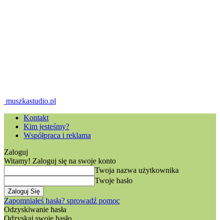
muszkastudio.pl
Kontakt
Kim jesteśmy?
Współpraca i reklama
Zaloguj
Witamy! Zaloguj się na swoje konto
Twoja nazwa użytkownika
Twoje hasło
Zapomniałeś hasła? sprowadź pomoc
Odzyskiwanie hasła
Odzyskaj swoje hasło