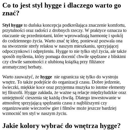
Co to ⁤jest styl hygge i⁢ dlaczego⁢ warto ‍go⁣
znać?
Styl hygge
to duńska koncepcja podkreślająca znaczenie komfortu,
⁤przytulności oraz radości z drobnych rzeczy. W praktyce‍ oznacza to
⁢otaczanie się przedmiotami, które wprowadzają harmonię i⁢ spokój
do ​codziennego⁤ życia. Warto znać tę ideę, ponieważ pozwala ona
na stworzenie strefy relaksu w naszym mieszkaniu, sprzyjającej
odpoczynkowi i odprężeniu. Hygge ⁢to nie‍ tylko styl życia, ale także⁣
sposób myślenia, który pomaga docenić chwile spędzane z bliskimi
czy chwile samotności z ulubioną książką przy filiżance
aromatycznej herbaty.
Warto zauważyć, że
hygge
⁣ nie ogranicza ⁤się tylko do wystroju
wnętrz.‍ To także podejście do organizacji czasu. Dobre jedzenie,
świeczki, ‍miękkie koce⁤ oraz ⁢przyjemna muzyka ⁤to istotne ⁣elementy
tej⁤ filozofii. Hygge zakłada, że⁣ ważne‍ są relacje międzyludzkie‌ oraz
umiejętność cieszenia się każdą chwilą. Dlatego inwestowanie⁢ w
atmosferę sprzyjającą spędzaniu czasu z‌ najbliższymi ⁢czy
organizowanie wieczorów ⁣gier i filmów może jeszcze bardziej
wzmocnić ten styl w naszym ⁤życiu.
Jakie kolory wybrać do ⁢wnętrza hygge?