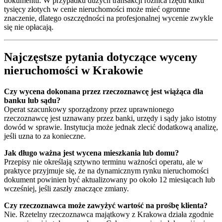
dokumentu. W przypadku dużych transakcji różnica rzędu kilku
tysięcy złotych w cenie nieruchomości może mieć ogromne
znaczenie, dlatego oszczędności na profesjonalnej wycenie zwykle
się nie opłacają.
Najczęstsze pytania dotyczące wyceny
nieruchomości w Krakowie
Czy wycena dokonana przez rzeczoznawcę jest wiążąca dla
banku lub sądu?
Operat szacunkowy sporządzony przez uprawnionego
rzeczoznawcę jest uznawany przez banki, urzędy i sądy jako istotny
dowód w sprawie. Instytucja może jednak zlecić dodatkową analizę,
jeśli uzna to za konieczne.
Jak długo ważna jest wycena mieszkania lub domu?
Przepisy nie określają sztywno terminu ważności operatu, ale w
praktyce przyjmuje się, że na dynamicznym rynku nieruchomości
dokument powinien być aktualizowany po około 12 miesiącach lub
wcześniej, jeśli zaszły znaczące zmiany.
Czy rzeczoznawca może zawyżyć wartość na prośbę klienta?
Nie. Rzetelny rzeczoznawca majątkowy z Krakowa działa zgodnie