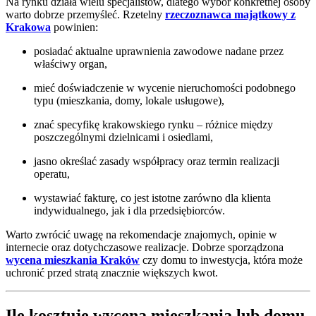
Na rynku działa wielu specjalistów, dlatego wybór konkretnej osoby
warto dobrze przemyśleć. Rzetelny
rzeczoznawca majątkowy z
Krakowa
powinien:
posiadać aktualne uprawnienia zawodowe nadane przez
właściwy organ,
mieć doświadczenie w wycenie nieruchomości podobnego
typu (mieszkania, domy, lokale usługowe),
znać specyfikę krakowskiego rynku – różnice między
poszczególnymi dzielnicami i osiedlami,
jasno określać zasady współpracy oraz termin realizacji
operatu,
wystawiać fakturę, co jest istotne zarówno dla klienta
indywidualnego, jak i dla przedsiębiorców.
Warto zwrócić uwagę na rekomendacje znajomych, opinie w
internecie oraz dotychczasowe realizacje. Dobrze sporządzona
wycena mieszkania Kraków
czy domu to inwestycja, która może
uchronić przed stratą znacznie większych kwot.
Ile kosztuje wycena mieszkania lub domu