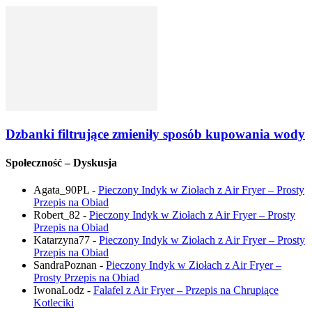
Dzbanki filtrujące zmieniły sposób kupowania wody
Społeczność – Dyskusja
Agata_90PL
-
Pieczony Indyk w Ziołach z Air Fryer – Prosty
Przepis na Obiad
Robert_82
-
Pieczony Indyk w Ziołach z Air Fryer – Prosty
Przepis na Obiad
Katarzyna77
-
Pieczony Indyk w Ziołach z Air Fryer – Prosty
Przepis na Obiad
SandraPoznan
-
Pieczony Indyk w Ziołach z Air Fryer –
Prosty Przepis na Obiad
IwonaLodz
-
Falafel z Air Fryer – Przepis na Chrupiące
Kotleciki