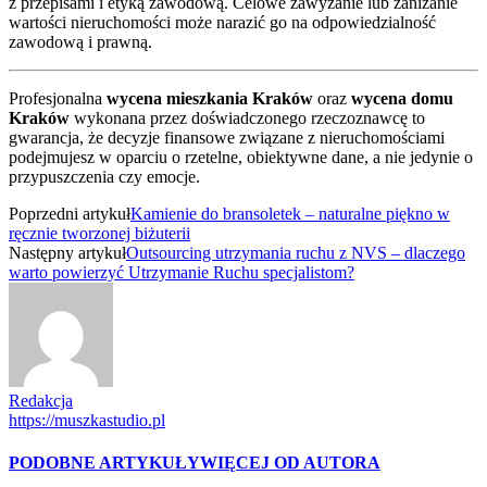
z przepisami i etyką zawodową. Celowe zawyżanie lub zaniżanie
wartości nieruchomości może narazić go na odpowiedzialność
zawodową i prawną.
Profesjonalna
wycena mieszkania Kraków
oraz
wycena domu
Kraków
wykonana przez doświadczonego rzeczoznawcę to
gwarancja, że decyzje finansowe związane z nieruchomościami
podejmujesz w oparciu o rzetelne, obiektywne dane, a nie jedynie o
przypuszczenia czy emocje.
Poprzedni artykuł
Kamienie do bransoletek – naturalne piękno w
ręcznie tworzonej biżuterii
Następny artykuł
Outsourcing utrzymania ruchu z NVS – dlaczego
warto powierzyć Utrzymanie Ruchu specjalistom?
Redakcja
https://muszkastudio.pl
PODOBNE ARTYKUŁY
WIĘCEJ OD AUTORA