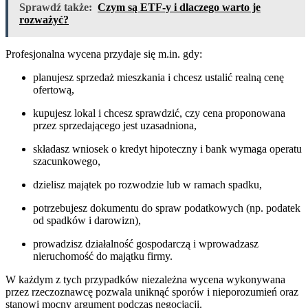
Sprawdź także:
Czym są ETF-y i dlaczego warto je
rozważyć?
Profesjonalna wycena przydaje się m.in. gdy:
planujesz sprzedaż mieszkania i chcesz ustalić realną cenę
ofertową,
kupujesz lokal i chcesz sprawdzić, czy cena proponowana
przez sprzedającego jest uzasadniona,
składasz wniosek o kredyt hipoteczny i bank wymaga operatu
szacunkowego,
dzielisz majątek po rozwodzie lub w ramach spadku,
potrzebujesz dokumentu do spraw podatkowych (np. podatek
od spadków i darowizn),
prowadzisz działalność gospodarczą i wprowadzasz
nieruchomość do majątku firmy.
W każdym z tych przypadków niezależna wycena wykonywana
przez rzeczoznawcę pozwala uniknąć sporów i nieporozumień oraz
stanowi mocny argument podczas negocjacji.