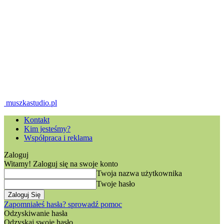
muszkastudio.pl
Kontakt
Kim jesteśmy?
Współpraca i reklama
Zaloguj
Witamy! Zaloguj się na swoje konto
Twoja nazwa użytkownika
Twoje hasło
Zapomniałeś hasła? sprowadź pomoc
Odzyskiwanie hasła
Odzyskaj swoje hasło